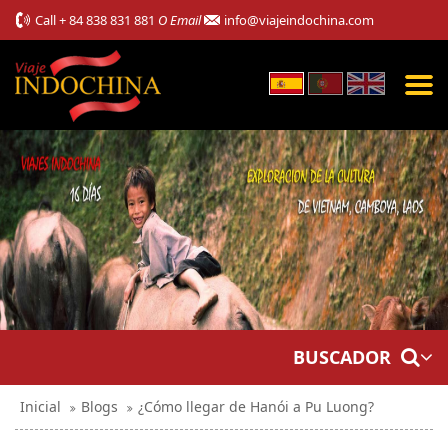
Call
+ 84 838 831 881
O Email
info@viajeindochina.com
BUSCADOR
Inicial
Blogs
¿Cómo llegar de Hanói a Pu Luong?