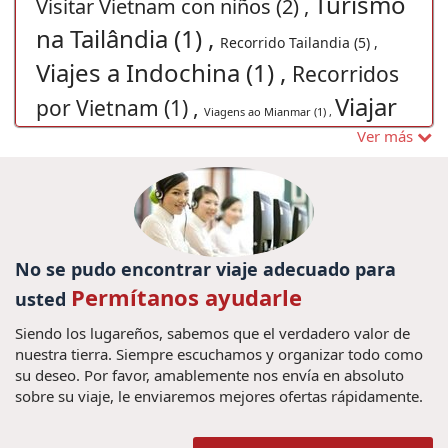
Turismo
Visitar Vietnam con niños (2) ,
na Tailândia (1) ,
Recorrido Tailandia (5) ,
Viajes a Indochina (1) ,
Recorridos
Viajar
por Vietnam (1) ,
Viagens ao Mianmar (1) ,
para o Vietnã Grande Prêmio
Ver más
2020 (1) ,
Viajes a Ninh Binh (2) ,
ferias no laos (1) ,
vacaciones vietnam camboya (2) ,
guia de viaje
Pacotes de viagens Myanmar (1) ,
vietnam (10) ,
Los mejores
Cocina de Myanmar (1) ,
No se pudo encontrar viaje adecuado para
guia de viaje camboja
platos en Da Nang (1) ,
Permítanos ayudarle
usted
(1) ,
viajes vietnam y laos (2) ,
Festival del Medio
Viagem em
Siendo los lugareños, sabemos que el verdadero valor de
Otoño (1) ,
Viajes Phnom Penh (2) ,
nuestra tierra. Siempre escuchamos y organizar todo como
família ao Vietnã (1) ,
visitar vietam
su deseo. Por favor, amablemente nos envía en absoluto
(1) ,
sobre su viaje, le enviaremos mejores ofertas rápidamente.
vietnam festival (1) ,
viajes cambodia (1) ,
viajes a camboya (21) ,
Capital