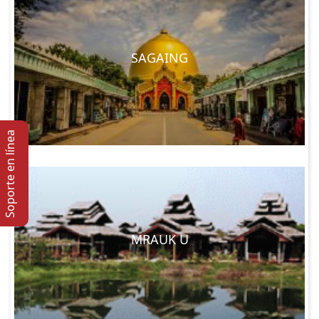
SAGAING
Soporte en lí­nea
MRAUK U