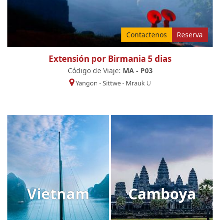
Contactenos
Reserva
Extensión por Birmania 5 dias
Código de Viaje:
MA - P03
Yangon
-
Sittwe
-
Mrauk U
Vietnam
Camboya