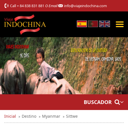
Call
+ 84 838 831 881
O Email
info@viajeindochina.com
BUSCADOR
Inicial
Destino
Myanmar
Sittwe