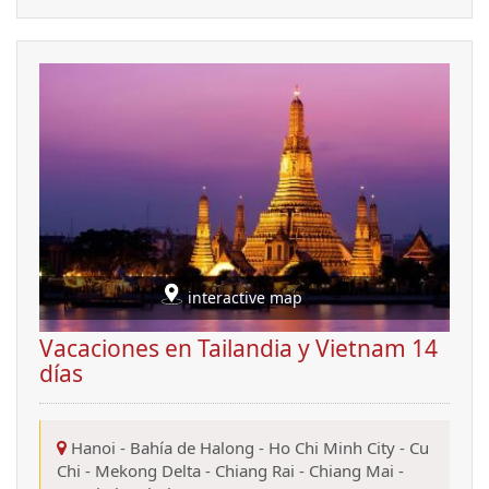
interactive map
Vacaciones en Tailandia y Vietnam 14
días
Hanoi
-
Bahía de Halong
-
Ho Chi Minh City
-
Cu
Chi
-
Mekong Delta
-
Chiang Rai
-
Chiang Mai
-