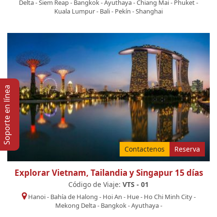
Delta
-
Siem Reap
-
Bangkok
-
Ayuthaya
-
Chiang Mai
-
Phuket
-
Kuala Lumpur
-
Bali
-
Pekín
-
Shanghai
Soporte en lí­nea
Contactenos
Reserva
Explorar Vietnam, Tailandia y Singapur 15 días
Código de Viaje:
VTS - 01
Hanoi
-
Bahía de Halong
-
Hoi An
-
Hue
-
Ho Chi Minh City
-
Mekong Delta
-
Bangkok
-
Ayuthaya
-