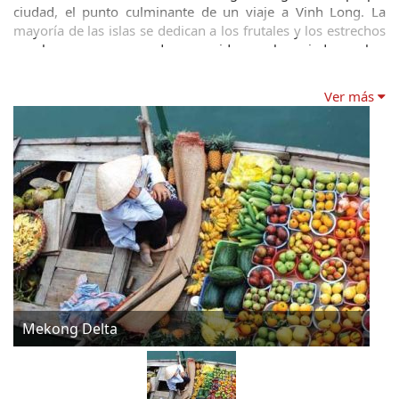
ciudad, el punto culminante de un viaje a Vinh Long. La 
mayoría de las islas se dedican a los frutales y los estrechos 
canales son a menudo recorridos a horcajadas sobre 
endebles puentes de madera hechas de troncos de palmas 
de coco o bambú y conocido como puentes de mono. Una 
Ver más
visita en la mañana a las inmediaciones del mercado 
flotante Cai Be ofrece grandes oportunidades fotográficas 
como todo tipo de productos se comercializan de los barcos.
Para facilitar la compra de los barcos en estos se mantiene 
fuera una muestra de lo que venden desde lo alto de un 
palo largo. En el camino de vuelta a Vinh Long, es posible 
hacer una parada para visitar a los pequeños talleres en la 
ribera como por ejemplo herreros, descascaradores de 
arroz, techadores y los fabricantes de ataúd!Alrededor de 30 
kilómetros y un paseo en ferry lejos de Vinh Long está Can 
Tho, el bullicioso centro comercial del Delta del Mekong. 
Can Tho es una de las ciudades del delta más atractivo, pero 
Mekong Delta
como en el resto del delta del Mekong, las mejores vistas 
están en el agua. El mercado más grande del delta flotante, 
el mercado flotante Cai Rango, está a 6 km de Can Tho y 
bien vale la pena una visita en la mañana. Para un viaje en 