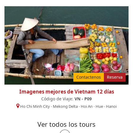
Contactenos
Reserva
Imagenes mejores de Vietnam 12 días
Código de Viaje:
VN - P09
Ho Chi Minh City
-
Mekong Delta
-
Hoi An
-
Hue
-
Hanoi
Ver todos los tours