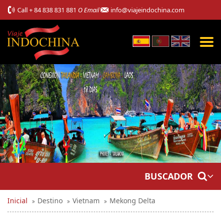
Call
+ 84 838 831 881
O Email
info@viajeindochina.com
BUSCADOR
Inicial
Destino
Vietnam
Mekong Delta