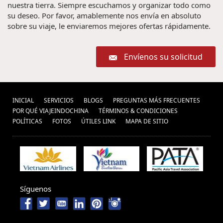
nuestra tierra. Siempre escuchamos y organizar todo como
su deseo. Por favor, amablemente nos envía en absoluto
sobre su viaje, le enviaremos mejores ofertas rápidamente.
Envíenos su solicitud
INICIAL
SERVICIOS
BLOGS
PREGUNTAS MÁS FRECUENTES
POR QUÉ VIAJEINDOCHINA
TÉRMINOS & CONDICIONES
POLÍ­TICAS
FOTOS
ÚTILES LINK
MAPA DE SITIO
Síguenos