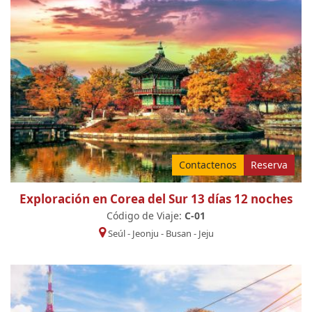
Contactenos
Reserva
Exploración en Corea del Sur 13 días 12 noches
Código de Viaje:
C-01
Seúl
-
Jeonju
-
Busan
-
Jeju