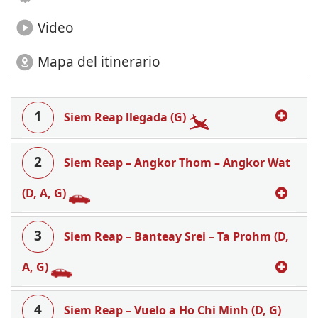
Video
Mapa del itinerario
1
Siem Reap llegada (G)
2
Siem Reap – Angkor Thom – Angkor Wat
(D, A, G)
3
Siem Reap – Banteay Srei – Ta Prohm (D,
A, G)
4
Siem Reap – Vuelo a Ho Chi Minh (D, G)