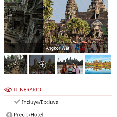
Angkor Wat
Nu
ITINERARIO
Incluye/Excluye
Precio/Hotel