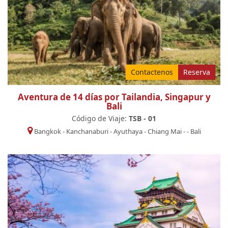
Contactenos
Reserva
Aventura de 14 días por Tailandia, Singapur y
Bali
Código de Viaje:
TSB - 01
Bangkok
-
Kanchanaburi
-
Ayuthaya
-
Chiang Mai
-
-
Bali