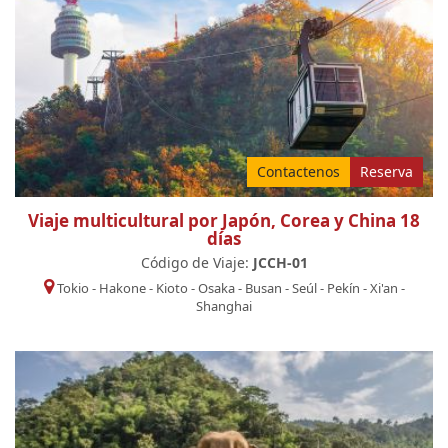
Contactenos
Reserva
Viaje multicultural por Japón, Corea y China 18
días
Código de Viaje:
JCCH-01
Tokio
-
Hakone
-
Kioto
-
Osaka
-
Busan
-
Seúl
-
Pekín
-
Xi'an
-
Shanghai