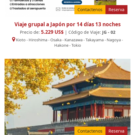
Contactenos
Reserva
Viaje grupal a Japón por 14 días 13 noches
5.229 US$
Precio de:
| Código de Viaje:
JG - 02
Kioto
-
Hiroshima
-
Osaka
-
Kanazawa
-
Takayama
-
Nagoya
-
Hakone
-
Tokio
Contactenos
Reserva