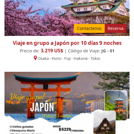
Contactenos
Reserva
Viaje en grupo a Japón por 10 días 9 noches
3.219 US$
Precio de:
| Código de Viaje:
JG - 01
Osaka
-
Kioto
-
Fuji
-
Hakone
-
Tokio