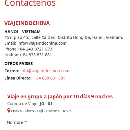
Contactenos
VIAJEINDOCHINA
HANOI - VIETNAM
#59, piso 4to, calle Xa Dan, Distrito Dong Da, Hanoi, Vietnam.
Email: info@viajeindochina.com
Phone:+84-243-8721-873
Hotline:+ 84 838 831 881
OTROS PAISES
Correo:
info@viajeindochina.com
Línea Directa:
+ 84 838 831 881
Viaje en grupo a Japón por 10 días 9 noches
Código de Viaje:
JG - 01
Osaka
-
Kioto
-
Fuji
-
Hakone
-
Tokio
Nombre
*