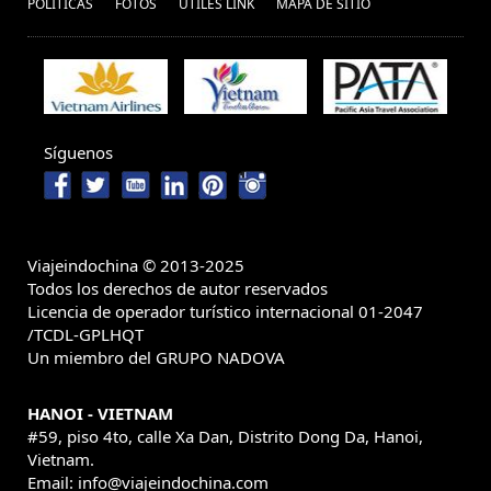
POLÍ­TICAS
FOTOS
ÚTILES LINK
MAPA DE SITIO
Síguenos
Viajeindochina © 2013-2025
Todos los derechos de autor reservados
Licencia de operador turístico internacional 01-2047
/TCDL-GPLHQT
Un miembro del GRUPO NADOVA
HANOI - VIETNAM
#59, piso 4to, calle Xa Dan, Distrito Dong Da, Hanoi,
Vietnam.
Email: info@viajeindochina.com