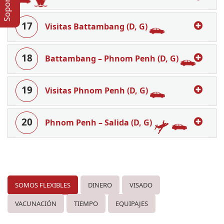
17
Visitas Battambang (D, G)
18
Battambang – Phnom Penh (D, G)
19
Visitas Phnom Penh (D, G)
20
Phnom Penh – Salida (D, G)
SOMOS FLEXIBLES
DINERO
VISADO
VACUNACIÓN
TIEMPO
EQUIPAJES