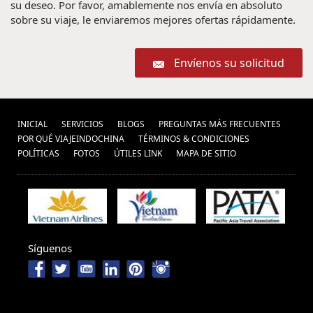
su deseo. Por favor, amablemente nos envía en absoluto
sobre su viaje, le enviaremos mejores ofertas rápidamente.
Envíenos su solicitud
INICIAL
SERVICIOS
BLOGS
PREGUNTAS MÁS FRECUENTES
POR QUÉ VIAJEINDOCHINA
TÉRMINOS & CONDICIONES
POLÍ­TICAS
FOTOS
ÚTILES LINK
MAPA DE SITIO
Síguenos