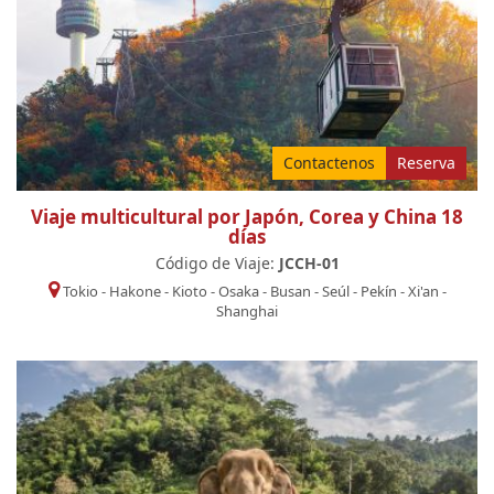
Contactenos
Reserva
Viaje multicultural por Japón, Corea y China 18
días
Código de Viaje:
JCCH-01
Tokio
-
Hakone
-
Kioto
-
Osaka
-
Busan
-
Seúl
-
Pekín
-
Xi'an
-
Shanghai