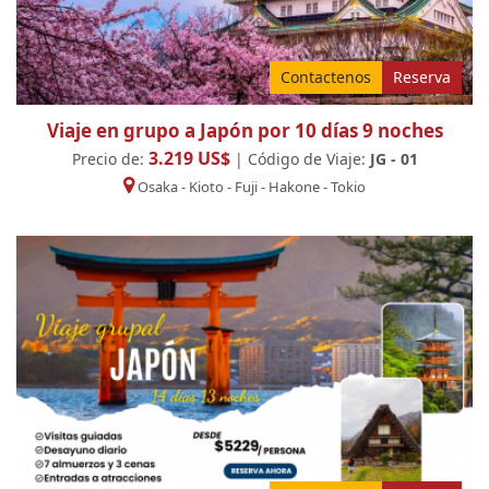
Contactenos
Reserva
Viaje en grupo a Japón por 10 días 9 noches
3.219 US$
Precio de:
| Código de Viaje:
JG - 01
Osaka
-
Kioto
-
Fuji
-
Hakone
-
Tokio