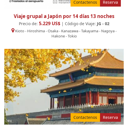
Contactenos
Reserva
Viaje grupal a Japón por 14 días 13 noches
5.229 US$
Precio de:
| Código de Viaje:
JG - 02
Kioto
-
Hiroshima
-
Osaka
-
Kanazawa
-
Takayama
-
Nagoya
-
Hakone
-
Tokio
Contactenos
Reserva