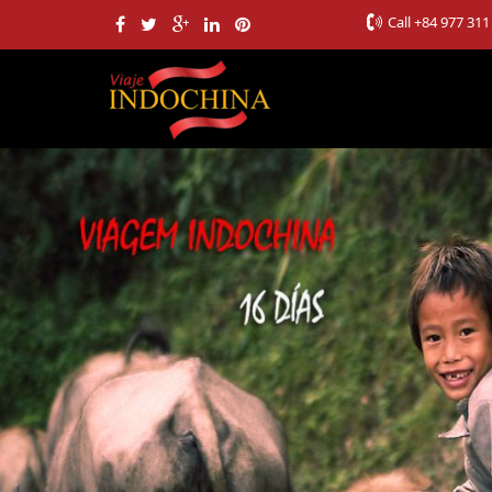
Call
+84 977 311