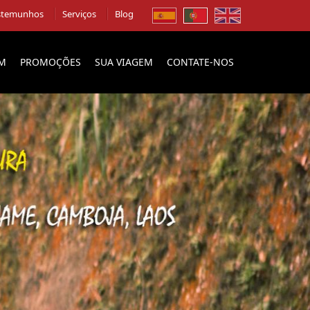
stemunhos
Serviços
Blog
EM
PROMOÇÕES
SUA VIAGEM
CONTATE-NOS