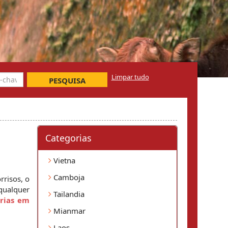
Limpar tudo
PESQUISA
Categorias
Vietna
Camboja
risos, o 
ualquer 
Tailandia
rias em 
Mianmar
Laos