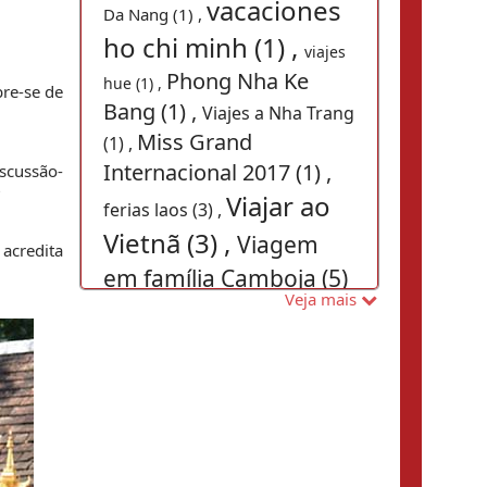
vacaciones
Da Nang (1) ,
ho chi minh (1) ,
viajes
Phong Nha Ke
hue (1) ,
e-se de 
Bang (1) ,
Viajes a Nha Trang
Miss Grand
(1) ,
Internacional 2017 (1) ,
iscussão-
?
Viajar ao
ferias laos (3) ,
Vietnã (3) ,
Viagem
acredita 
em família Camboja (5)
Veja mais
,
Viajes
viaje en familia a Vietnam (1) ,
baratos Myanmar (1) ,
viagens no Vietnã (3) ,
viajes camboya myanmar (1) ,
Comida Tailandesa (1) ,
Baia Ha Long, férias no Vietnam,
Viagem vietnam, visitar saigao,