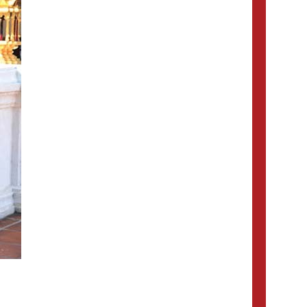
Viagem
Visitar vietnam (1) ,
Camboja (1) ,
Turismo
no Mianmar (4) ,
visitar no
Vietnã (1) ,
Kim Jong Un (1) ,
Viagem
Ferias no
em família Laos (8) ,
Vietna (29) ,
Ferias no
Tailandia (2) ,
Singapura (1) ,
visa de
Vietnam (1) ,
Viagem barata para Myanmar
Delta do Mekong (1)
(2) ,
viajes laos (1) ,
,
Consejos de viaje a Laos (1) ,
iajar a Vietnam (1) ,
Excursões em Myanmar (9) ,
Phu quoc
Los temploe de Angkor (1) ,
guia de viaje
isla (1) ,
camboja (1) ,
Fórmula Uno
tradicional de vietnam
Hanoi (1) ,
Bahia
(1) ,
Excursões Camboja (2) ,
de Halong (1) ,
visitar camboya