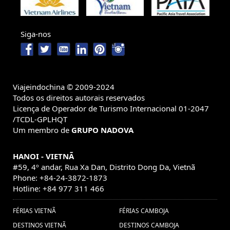
visa para Vietnam (1) ,
Natal, Vietnã (1) ,
viagem ao Camboja (8) ,
Viajar ao
Siga-nos
Vietnã (3) ,
Baia de Halong (3) ,
Vacaciones Luang Prabang
turismo en camboya (1) ,
(1) ,
vietnam customized holidays
(1) ,
Viagens ao Laos, Viagem ao Laos, Férias Laos, Férias no Laos, Viaja
ao Laos, Visitar o Laos, Viagem em família Laos, Excurcoes Laos,
Turismo no Laos, Viagem barata ao Laos, Pacotes de viagens Laos,
Viajeindochina © 2009-2024
vacaciones
Todos os direitos autorais reservados
Pacote de viagem ao Laos, Descubrir o Laos, (1) ,
Licença de Operador de Turismo Internacional 01-2047
vietnam (1) ,
Barrio
visitar camboya (1) ,
/TCDL-GPLHQT
antiguo de Hanoi (1) ,
Visados de
cultura de vietnam (1) ,
Um membro de
GRUPO NADOVA
ano novo (1) ,
Vietnam 2018 (1) ,
Vietnam Tours
vacaciones
HANOI - VIETNÃ
vietnam family holidays (1) ,
(1) ,
#59, 4º andar, Rua Xa Dan, Distrito Dong Da, Vietnã
angkor wat (1) ,
4 ● Vacaciones a medida en
Phone: +84-24-3872-1873
Vietnam (1) ,
Vacaciones a
Turismo en Myanmar (1) ,
Hotline: +84 977 311 466
medida en Vietnam (1) ,
viagem vietna (7) ,
viajar
Delta do Mekong Vietnã (1) ,
Paquetes
vietnam (1) ,
FÉRIAS VIETNÃ
FÉRIAS CAMBOJA
Bangkok (1) ,
de viajes Tailandia (1) ,
Hoian (1) ,
DESTINOS VIETNÃ
DESTINOS CAMBOJA