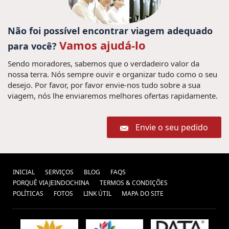
y bebidas en Vietnam (1) ,
Kong Skull island in
vietnam (1) ,
Recorrido Vietnam (1) ,
viagem vietna (1) ,
Não foi possível encontrar viagem adequado
Cocina de Myanmar (1) ,
Viajar
tradicional de vietnam (1) ,
viajar Tailândia (2) ,
Vamos ajudá-lo
para você?
para Vietna (37) ,
Férias Camboja
visa de Vietnam
(5) ,
Férias em Tailândia (3) ,
Siem Reap (1) ,
Sendo moradores, sabemos que o verdadeiro valor da
cultura
Excusiones Vietnam (1) ,
(1) ,
nossa terra. Nós sempre ouvir e organizar tudo como o seu
camboya (1) ,
desejo. Por favor, por favor envie-nos tudo sobre a sua
Viajes en familia Laos (1) ,
viagem, nós lhe enviaremos melhores ofertas rapidamente.
viajes
cosas que hacer en Laos (1) ,
myanmar (1) ,
Delta do Mekong (1) ,
vacaciones
Envie o seu pedido
Descobrir Tailândia (7) ,
Los temploe
myanmar vietnam (1) ,
Visitar Sapa (1) ,
de Angkor (1) ,
guia Vietnã (1) ,
una semana
Viajes
Viajar para Vietnã e Camboja (1) ,
en Camboya (1) ,
en familia a Vietnam (1) ,
Excurcões no Vietnã (7) ,
INICIAL
SERVIÇOS
BLOG
FAQS
cuentos de
Visitar Vietnam (1) ,
estafas de viajes Camboya (1) ,
PORQUÊ VIAJEINDOCHINA
TERMOS & CONDIÇÕES
Nha Trang (1) ,
vietnam (1) ,
cultura de mianmar (1)
POLÍTICAS
FOTOS
LINK ÚTIL
MAPA DO SITE
,
ciudad de Ho Chi Minh, Mekong delta, Sur de Vietnam, tuneles de Cu
Viagens
chi, Vacaciones Vietnam, viajar vietnam, Viajes Vietnam, (1) ,
visitar a myanmar (1) ,
Viajar no
para Laos (7) ,