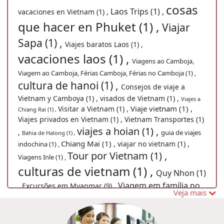
cosas
Laos Trips (1) ,
vacaciones en Vietnam (1) ,
que hacer en Phuket (1) ,
Viajar
Sapa (1) ,
Viajes baratos Laos (1) ,
vacaciones laos (1) ,
Viagens ao Camboja,
Viagem ao Camboja, Férias Camboja, Férias no Camboja (1) ,
cultura de hanoi (1) ,
Consejos de viaje a
Vietnam y Camboya (1) ,
visados de Vietnam (1) ,
Viajes a
Viaje vietnam (1) ,
Visitar a Vietnam (1) ,
Chiang Rai (1) ,
Viajes privados en Vietnam (1) ,
Vietnam Transportes (1)
viajes a hoian (1) ,
,
guia de viajes
Bahia de Halong (1) ,
Chiang Mai (1) ,
viajar no vietnam (1) ,
indochina (1) ,
Tour por Vietnam (1) ,
Viagens Inle (1) ,
culturas de vietnam (1) ,
Quy Nhon (1)
,
Viagem em família no
Excursões em Myanmar (9) ,
Veja mais
Laos (1) ,
vacaciones myanmar (1) ,
visitar Tailândia (1) ,
Descubrir Tailandia (1) ,
Viajes a Laos (1) ,
Barrio
Viaje a Laos (1) ,
alimentos
halong (1) ,
antiguo de Hoian (1) ,