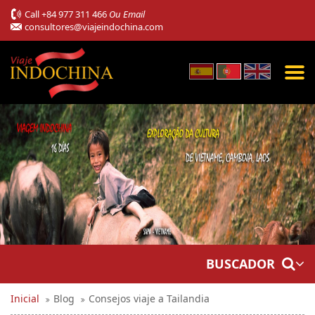
Call
+84 977 311 466
Ou Email
consultores@viajeindochina.com
BUSCADOR
Inicial
Blog
Consejos viaje a Tailandia