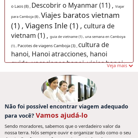
Descobrir o Myanmar (11) ,
o Laos (8) ,
Viajar
Viajes baratos vietnam
para Camboja (8) ,
(1) ,
Viagens Inle (1) ,
cultura de
vietnam (1) ,
guia de vietname (1) ,
una semana en Camboya
cultura de
Pacotes de viagens Camboja (3) ,
(1) ,
hanoi, Hanoi atracciones, hanoi
guide, vacaciones hanoi, viajes hanoi,
Veja mais
Viajes Vietnam, (1) ,
viajes
vacaciones sapa (1) ,
en familia vietnam (1) ,
Viajar para Tailândia (12) ,
guia
cultura camboya (1) ,
Excusiones Laos (1) ,
de viajes (1) ,
Ferias
férias Vietnã (10) ,
Ninh Binh (1) ,
no Mianmar (9) ,
Consejos viaje a Myanmar (1) ,
Guia de viagem Laos
Não foi possível encontrar viagem adequado
Tripadvisor (1) ,
Sapa
(1) ,
viagem Mianmar (1) ,
Vamos ajudá-lo
para você?
Consejos
Vietnã (1) ,
Passeio para Chiang Rai (1) ,
Sendo moradores, sabemos que o verdadeiro valor da
viaje a Camboya (1) ,
vacaciones
nossa terra. Nós sempre ouvir e organizar tudo como o seu