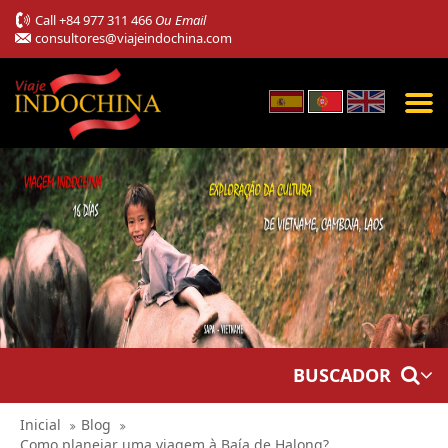
Call
+84 977 311 466
Ou Email
consultores@viajeindochina.com
BUSCADOR
Inicial
Blog
Como planejar uma viagem à Baía de Halong?