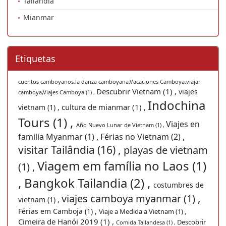
Tailândia
Mianmar
Etiquetas
cuentos camboyanos,la danza camboyana,Vacaciones Camboya,viajar
Descubrir Vietnam (1) ,
viajes
camboya,Viajes Camboya (1) ,
Indochina
cultura de mianmar (1) ,
vietnam (1) ,
Tours (1) ,
Viajes en
Año Nuevo Lunar de Vietnam (1) ,
familia Myanmar (1) ,
Férias no Vietnam (2) ,
visitar Tailândia (16) ,
playas de vietnam
Viagem em família no Laos (1)
(1) ,
,
Bangkok Tailandia (2) ,
costumbres de
viajes camboya myanmar (1) ,
vietnam (1) ,
Férias em Camboja (1) ,
Viaje a Medida a Vietnam (1) ,
Cimeira de Hanói 2019 (1) ,
Descobrir
Comida Tailandesa (1) ,