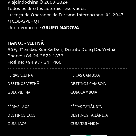
Viagem para Laos (2) ,
Viajeindochina © 2009-2024
(1) ,
Viagens Vietname (1) ,
Todos os direitos autorais reservados
cultura de vietnam (1) ,
Viagens para Laos (7) ,
Paquete
Licença de Operador de Turismo Internacional 01-2047
Turismo Camboya (1) ,
turistico a Laos (1) ,
excusão no Vietnã
/TCDL-GPLHQT
(1) ,
Pacote de viagem para Myanmar (2) ,
Turismo no Camboja, Viagem
Um membro de
GRUPO NADOVA
barata ao Camboja, Pacotes de viagens Camboja, Pacote de viagem ao
4
guia de viajes indochina (1) ,
Camboja, Descubrir o Camboja (1) ,
● Vacaciones a medida en Vietnam (1) ,
Viajar para
HANOI - VIETNÃ
Férias Myanmar (1) ,
#59, 4º andar, Rua Xa Dan, Distrito Dong Da, Vietnã
Mianmar (3) ,
Lago
Phone: +84-24-3872-1873
Quang Binh (1) ,
guia de
Tonle Sap (1) ,
Hotline: +84 977 311 466
camboya (1) ,
Imagen de Bolívar (1) ,
Tran Quoc (1) ,
visados de
FÉRIAS VIETNÃ
FÉRIAS CAMBOJA
14 dias en Myanmar Vietnam (1) ,
Vietnam (1) ,
DESTINOS VIETNÃ
DESTINOS CAMBOJA
Consejos viaje a Tailandia Guia de Viaje
GUIA VIETNÃ
GUIA CAMBOJA
Thingyan festival
Férias no Vietname (1) ,
Tailandia (1) ,
Viagens Camboja (1) ,
(1) ,
viajes a china (1)
FÉRIAS LAOS
FÉRIAS TAILÂNDIA
Viajes privado a Myanmar (1) ,
,
Descubrir Laos (1) ,
DESTINOS LAOS
DESTINOS TAILÂNDIA
Mercados Hanoi (1) ,
visitar a laos (1) ,
GUIA LAOS
GUIA TAILÂNDIA
Viaja ao Camboja, Visitar o