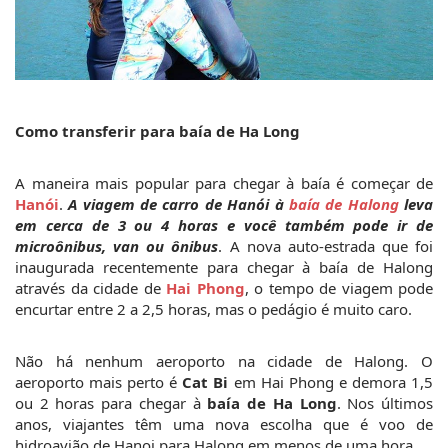
Como transferir 
para 
baía de Ha Long
A maneira mais popular para chegar à baía é começar de 
Hanói
. 
A viagem de carro de Hanói à 
baía de Halong
 leva 
em cerca de 3 ou 4 horas e você também pode ir de 
microônibus, van ou ônibus
. A nova auto-estrada que foi 
inaugurada recentemente para chegar à baía de Halong 
através da cidade de 
Hai Phong
, o tempo de viagem pode 
encurtar entre 2 a 2,5 horas, mas o pedágio é muito caro.
Não há nenhum aeroporto na cidade de Halong. O 
aeroporto mais perto é 
Cat Bi
 em Hai Phong e demora 1,5 
ou 2 horas para chegar à 
baía de Ha Long
. Nos últimos 
anos, viajantes têm uma nova escolha que é voo de 
hidroavião de Hanoi para Halong em menos de uma hora.