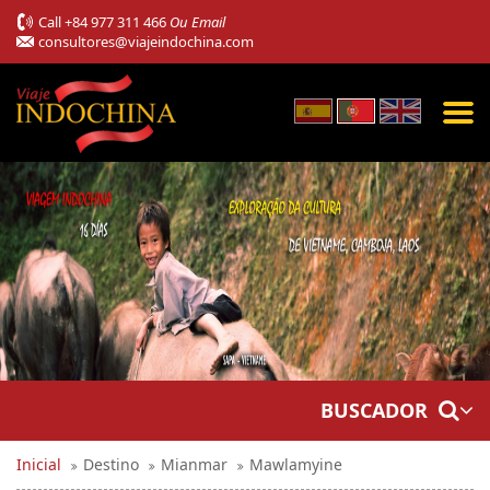
Call
+84 977 311 466
Ou Email
consultores@viajeindochina.com
BUSCADOR
Inicial
Destino
Mianmar
Mawlamyine