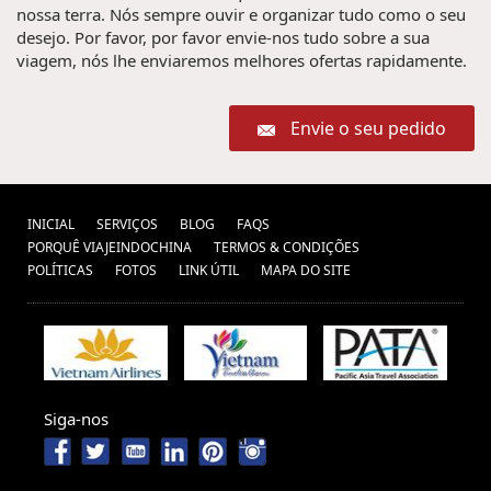
nossa terra. Nós sempre ouvir e organizar tudo como o seu
desejo. Por favor, por favor envie-nos tudo sobre a sua
viagem, nós lhe enviaremos melhores ofertas rapidamente.
Envie o seu pedido
INICIAL
SERVIÇOS
BLOG
FAQS
PORQUÊ VIAJEINDOCHINA
TERMOS & CONDIÇÕES
POLÍTICAS
FOTOS
LINK ÚTIL
MAPA DO SITE
Siga-nos