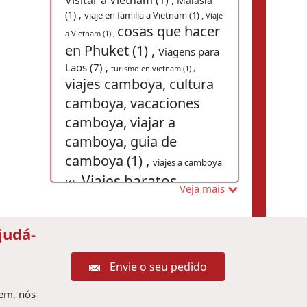
Visitar a Vietnam (1) ,
Malásia
(1) ,
viaje en familia a Vietnam (1) ,
Viaje
cosas que hacer
a Vietnam (1) ,
en Phuket (1) ,
Viagens para
Laos (7) ,
turismo en vietnam (1) ,
viajes camboya, cultura
camboya, vacaciones
camboya, viajar a
camboya, guia de
camboya (1) ,
viajes a camboya
Viajes baratos
(1) ,
Veja mais
Camboya (1) ,
Consejos de viajes
judá-
Indochina (1) ,
Indochina (1) ,
Envie o seu pedido
Lago Tonle
Sap (1) ,
Visitar a Vietnam y Camboya (1) ,
gem, nós
Paquetes de viajes