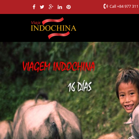
Call
+84 977 311