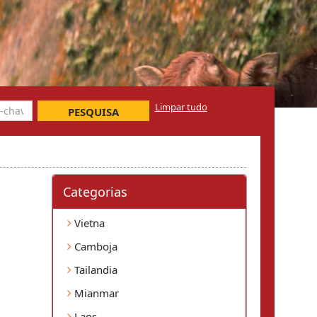
Limpar tudo
PESQUISA
Categorias
Vietna
Camboja
Tailandia
Mianmar
Laos