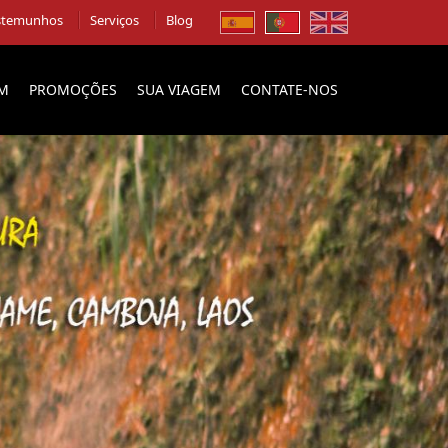
stemunhos
Serviços
Blog
EM
PROMOÇÕES
SUA VIAGEM
CONTATE-NOS