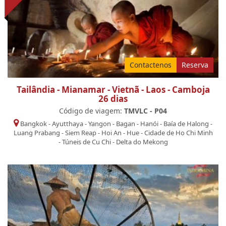
Contactenos
Reserva
Tailândia - Mianamar - Vietnã - Laos - Camboja
26 dias
Código de viagem:
TMVLC - P04
Bangkok
-
Ayutthaya
-
Yangon
-
Bagan
-
Hanói
-
Baía de Halong
-
Luang Prabang
-
Siem Reap
-
Hoi An
-
Hue
-
Cidade de Ho Chi Minh
-
Túneis de Cu Chi
-
Delta do Mekong