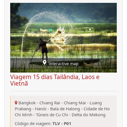
interactive map
Viagem 15 dias Tailândia, Laos e
Vietnã
Bangkok
-
Chiang Rai
-
Chiang Mai
-
Luang
Prabang
-
Hanói
-
Baía de Halong
-
Cidade de Ho
Chi Minh
-
Túneis de Cu Chi
-
Delta do Mekong
Código de viagem:
TLV - P01