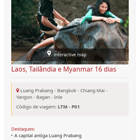
interactive map
Laos, Tailândia e Myanmar 16 dias
Luang Prabang
-
Bangkok
-
Chiang Mai
-
Yangon
-
Bagan
-
Inle
Código de viagem:
LTM - P01
Destaques:
A capital antiga Luang Prabang