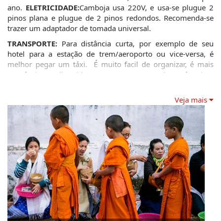
ano. 
ELETRICIDADE:
Camboja usa 220V, e usa-se plugue 2 
pinos plana e plugue de 2 pinos redondos. Recomenda-se 
trazer um adaptador de tomada universal.
TRANSPORTE:
 Para distância curta, por exemplo de seu 
hotel para a estação de trem/aeroporto ou vice-versa, é 
melhor pegar um táxi.  É muito facil de organizar, é mais 
econômico (e divertido) para reservar. Quando você estiver 
hospedado em vilas e cidades, é recomendado o uso de Tuk-
tuks ou Sawngthaews, é divertido. As viagens curtas custam 
Veja mais
uma média de US $ 1,2, dependendo de sua habilidade de 
barganha! Para um táxi do aeroporto para o hotel Vientiane, 
provavelmente vai custar cerca de US $ 10-15 dólares.
VACINAÇÃO:
 exigido certificado de vacinação contra a febre 
amarela para os visitantes de áreas infectadas (partes da 
África e América do Sul). A malária é um risco grave no Laos 
e vacinas para febre tifóide, tétano, hepatite A e B, 
poliomielite e tuberculose são altamente recomendadas.
HORÁRIO:
 GMT/UTC+7. Chegada e saída: Os dois principais 
aeroportos internacionais ficam em Vientiane e 
Luang 
Prabang
. O aeroporto de Pakse no sul serve voos 