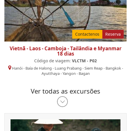
Contactenos
Reserva
Vietnã - Laos - Camboja - Tailândia e Myanmar
18 dias
Código de viagem:
VLCTM - P02
Hanói
-
Baía de Halong
-
Luang Prabang
-
Siem Reap
-
Bangkok
-
Ayutthaya
-
Yangon
-
Bagan
Ver todas as excursões