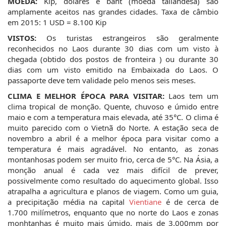
MOEDA:
 Kip, dólares e baht (moeda tailandesa) são 
amplamente aceitos nas grandes cidades. Taxa de câmbio 
em 2015: 1 USD = 8.100 Kip
VISTOS:
 Os turistas estrangeiros são geralmente 
reconhecidos no Laos durante 30 dias com um visto à 
chegada (obtido dos postos de fronteira ) ou durante 30 
dias com um visto emitido na Embaixada do Laos. O 
passaporte deve tem validade pelo menos seis meses.
CLIMA E MELHOR ÉPOCA PARA VISITAR:
 Laos tem um 
clima tropical de monção. Quente, chuvoso e úmido entre 
maio e com a temperatura mais elevada, até 35°C. O clima é 
muito parecido com o Vietnã do Norte. A estação seca de 
novembro a abril é a melhor época para visitar como a 
temperatura é mais agradável. No entanto, as zonas 
montanhosas podem ser muito frio, cerca de 5°C. Na Ásia, a 
monção anual é cada vez mais difícil de prever, 
possivelmente como resultado do aquecimento global. Isso 
atrapalha a agricultura e planos de viagem. Como um guia, 
a precipitação média na capital 
Vientiane
 é de cerca de 
1.700 milímetros, enquanto que no norte do Laos e zonas 
monhtanhas é muito mais úmido, mais de 3.000mm por 