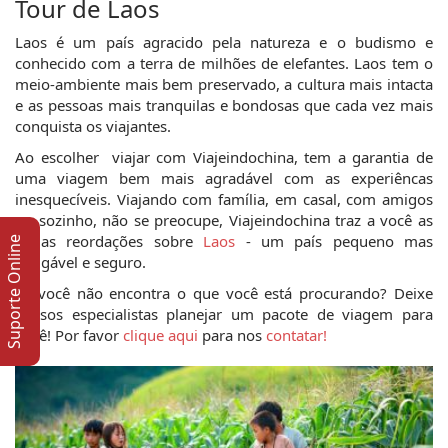
Tour de Laos
Laos é um país agracido pela natureza e o budismo e 
conhecido com a terra de milhões de elefantes. Laos tem o 
meio-ambiente mais bem preservado, a cultura mais intacta 
e as pessoas mais tranquilas e bondosas que cada vez mais 
conquista os viajantes. 
Ao escolher  viajar com Viajeindochina, tem a garantia de 
uma viagem bem mais agradável com as experiêncas 
inesquecíveis. Viajando com família, em casal, com amigos 
ou sozinho, não se preocupe, Viajeindochina traz a você as 
lindas reordações sobre 
Laos
 - um país pequeno mas 
Suporte Online
amigável e seguro.
Se você não encontra o que você está procurando? Deixe 
nossos especialistas planejar um pacote de viagem para 
você! Por favor 
clique aqui
 para nos 
contatar!