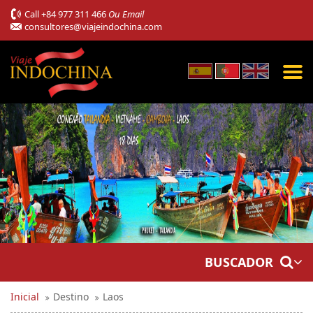
Call
+84 977 311 466
Ou Email
consultores@viajeindochina.com
BUSCADOR
Inicial
Destino
Laos