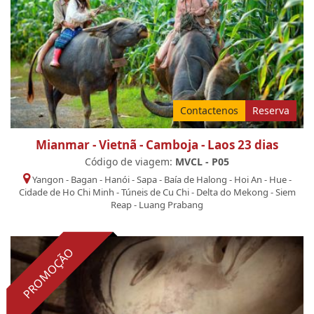
Contactenos
Reserva
Mianmar - Vietnã - Camboja - Laos 23 dias
Código de viagem:
MVCL - P05
Yangon
-
Bagan
-
Hanói
-
Sapa
-
Baía de Halong
-
Hoi An
-
Hue
-
Cidade de Ho Chi Minh
-
Túneis de Cu Chi
-
Delta do Mekong
-
Siem
Reap
-
Luang Prabang
PROMOÇÃO