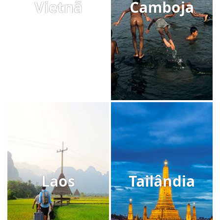
Vietnã
Camboja
Laos
Tailândia