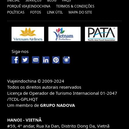
INICIAL
SERVIÇOS
BLOG
FAQS
PORQUÊ VIAJEINDOCHINA
TERMOS & CONDIÇÕES
POLÍTICAS
FOTOS
LINK ÚTIL
MAPA DO SITE
Siga-nos
Viajeindochina © 2009-2024
Todos os direitos autorais reservados
Licença de Operador de Turismo Internacional 01-2047
/TCDL-GPLHQT
Um membro de
GRUPO NADOVA
HANOI - VIETNÃ
#59, 4º andar, Rua Xa Dan, Distrito Dong Da, Vietnã