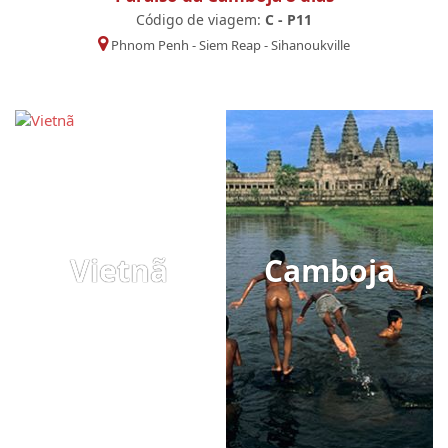
Código de viagem:
C - P11
Phnom Penh
-
Siem Reap
-
Sihanoukville
Vietnã
Camboja