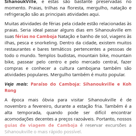
SihanoukVille
, e estas são bastante preservadas no 
momento. Praias, trilhas na floresta, mergulho, natação e 
refrigeração são as principais atividades aqui.
Muitas atividades de férias pela cidade estão relacionadas às 
praias. Seria ideal passar alguns dias em Sihanoukville em 
suas 
férias no Camboja
 Natação e banho de sol, viagens às 
ilhas, pesca e snorkeling. Dentro da cidade, existem muitos 
restaurantes e bares temáticos pertencentes a pessoas de 
todo o mundo. Templos budistas, mountain bike, mountain 
bike, passear pelo centro e pelo mercado central, fazer 
compras e conhecer a cultura cambojana também são 
atividades populares. Mergulho também é muito popular.
Veja mais
: 
Paraíso do Camboja: Sihanoukville e Koh 
Rong
A época mais óbvia para visitar Sihanoukville é de 
novembro a fevereiro, durante a estação fria. Também é a 
alta temporada, quando pode ser difícil encontrar 
acomodações decentes a preços razoáveis. Portanto, nossos 
guias de viagem de Camboja
 é reservar excursões a 
Sihanoukville o mais rápido possível. 