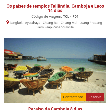
Os países de templos Tailândia, Camboja e Laos
14 dias
Código de viagem:
TCL - P01
Bangkok
-
Ayutthaya
-
Chiang Rai
-
Chiang Mai
-
Luang Prabang
-
Siem Reap
-
Sihanoukville
Contactenos
Reserva
Paraíso da Camboja 8 dias