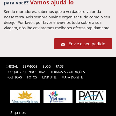
Vamos ajudá-lo
para você?
Sendo moradores, sabemos que o verdadeiro valor da
nossa terra. Nós sempre ouvir e organizar tudo como o seu
desejo. Por favor, por favor envie-nos tudo sobre a sua
viagem, nós lhe enviaremos melhores ofertas rapidamente.
Envie o seu pedido
INICIAL
SERVIÇOS
BLOG
FAQS
PORQUÊ VIAJEINDOCHINA
TERMOS & CONDIÇÕES
POLÍTICAS
FOTOS
LINK ÚTIL
MAPA DO SITE
Siga-nos