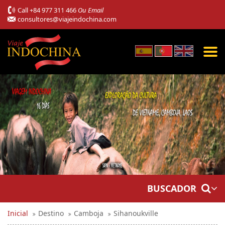
Call
+84 977 311 466
Ou Email
consultores@viajeindochina.com
BUSCADOR
Inicial
Destino
Camboja
Sihanoukville