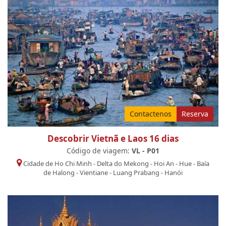
Contactenos
Reserva
Descobrir Vietnã e Laos 16 dias
Código de viagem:
VL - P01
Cidade de Ho Chi Minh
-
Delta do Mekong
-
Hoi An
-
Hue
-
Baía
de Halong
-
Vientiane
-
Luang Prabang
-
Hanói