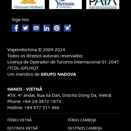
platos en Da Nang (1) ,
viagem no Hoian
viajes
vietnam family tours (1) ,
(1) ,
vietnam, (1) ,
Hanoi
Siga-nos
Férias em Vietnã (27) ,
capital (1) ,
Vietnã
Viaje a Medida a Laos (1) ,
Grand Prix (1) ,
Recorrido Laos (1) ,
viajar
agencia de
Guia de viagem Tailândia (1) ,
myanmar (1) ,
Viajeindochina © 2009-2024
vietnam (1) ,
vietnam
Todos os direitos autorais reservados
viaje en familia a Vietnam (1) ,
Viaje a Camboya (1) ,
Licença de Operador de Turismo Internacional 01-2047
Recorrido
customized tours (1) ,
Excursões em Halong Bay (1) ,
/TCDL-GPLHQT
Vietnam (1) ,
Um membro de
viajar a tailandia (1) ,
GRUPO NADOVA
Viagem em Família
Mianmar (2) ,
visitar no Vietnã (1) ,
Vacacions Vietnam (1) ,
HANOI - VIETNÃ
Hanoi Otoño (1) ,
estafas de viajes
#59, 4º andar, Rua Xa Dan, Distrito Dong Da, Vietnã
Vacaciones a Vietnam
Phone: +84-24-3872-1873
Camboya (1) ,
Hotline: +84 977 311 466
(1) ,
viajes camboya myanmar (1) ,
Viajes en familia a
FÉRIAS VIETNÃ
FÉRIAS CAMBOJA
Guia de Vietnam (1) ,
DESTINOS VIETNÃ
DESTINOS CAMBOJA