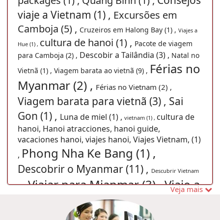
Consejos
packages (1) ,
Quang Binh (1) ,
viaje a Vietnam (1) ,
Excursões em
Camboja (5) ,
Cruzeiros em Halong Bay (1) ,
Viajes a
cultura de hanoi (1) ,
Pacote de viagem
Hue (1) ,
Descobir a Tailândia (3) ,
para Camboja (2) ,
Natal no
Férias no
Vietnã (1) ,
Viagem barata ao vietnã (9) ,
Myanmar (2) ,
Férias no Vietnam (2) ,
Viagem barata para vietnã (3) ,
Sai
Gon (1) ,
Luna de miel (1) ,
cultura de
vietnam (1) ,
hanoi, Hanoi atracciones, hanoi guide,
vacaciones hanoi, viajes hanoi, Viajes Vietnam, (1)
Phong Nha Ke Bang (1) ,
,
Descobrir o Myanmar (11) ,
Descubrir Vietnam
Viajar para Mianmar (3) ,
Viaje a
(1) ,
Veja mais
Vietnam (1) ,
Pacote de viagem
para Myanmar (2) ,
Viagem ao