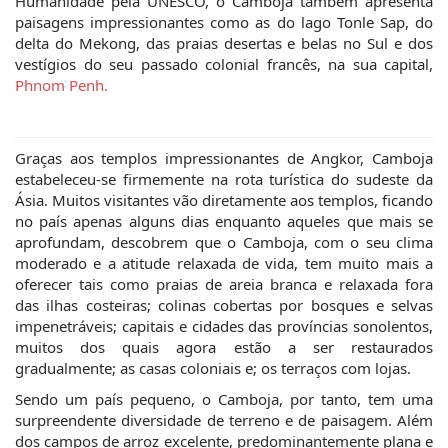
Humanidade pela UNESCO, o Camboja também apresenta
paisagens impressionantes como as do lago Tonle Sap, do
delta do Mekong, das praias desertas e belas no Sul e dos
vestígios do seu passado colonial francês, na sua capital,
Phnom Penh.
Graças aos templos impressionantes de Angkor, Camboja
estabeleceu-se firmemente na rota turística do sudeste da
Ásia. Muitos visitantes vão diretamente aos templos, ficando
no país apenas alguns dias enquanto aqueles que mais se
aprofundam, descobrem que o Camboja, com o seu clima
moderado e a atitude relaxada de vida, tem muito mais a
oferecer tais como praias de areia branca e relaxada fora
das ilhas costeiras; colinas cobertas por bosques e selvas
impenetráveis; capitais e cidades das províncias sonolentos,
muitos dos quais agora estão a ser restaurados
gradualmente; as casas coloniais e; os terraços com lojas.
Sendo um país pequeno, o Camboja, por tanto, tem uma
surpreendente diversidade de terreno e de paisagem. Além
dos campos de arroz excelente, predominantemente plana e