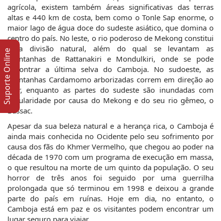
agrícola, existem também áreas significativas das terras
altas e 440 km de costa, bem como o Tonle Sap enorme, o
maior lago de água doce do sudeste asiático, que domina o
centro do país. No leste, o rio poderoso de Mekong constitui
uma divisão natural, além do qual se levantam as
Suporte Online
montanhas de Rattanakiri e Mondulkiri, onde se pode
encontrar a última selva do Camboja. No sudoeste, as
montanhas Cardamomo arborizadas correm em direção ao
mar, enquanto as partes do sudeste são inundadas com
regularidade por causa do Mekong e do seu rio gêmeo, o
Bassac.
Apesar da sua beleza natural e a herança rica, o Camboja é
ainda mais conhecida no Ocidente pelo seu sofrimento por
causa dos fãs do Khmer Vermelho, que chegou ao poder na
década de 1970 com um programa de execução em massa,
o que resultou na morte de um quinto da população. O seu
horror de três anos foi seguido por uma guerrilha
prolongada que só terminou em 1998 e deixou a grande
parte do país em ruínas. Hoje em dia, no entanto, o
Camboja está em paz e os visitantes podem encontrar um
lugar seguro para viajar.