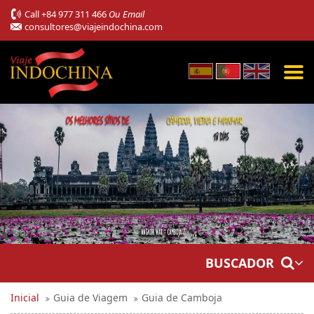
Call
+84 977 311 466
Ou Email
consultores@viajeindochina.com
BUSCADOR
Inicial
Guia de Viagem
Guia de Camboja