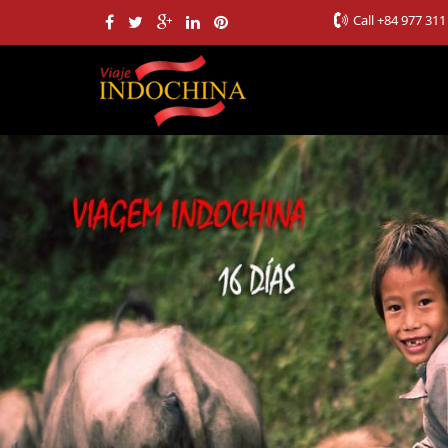
Call
+84 977 311