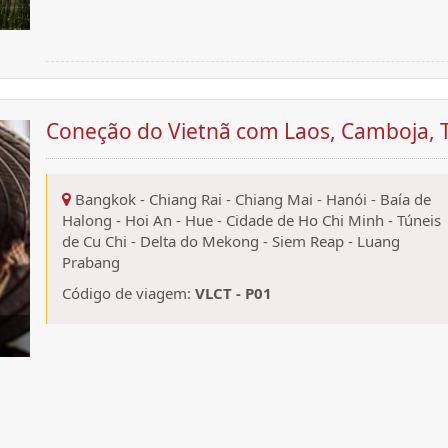
Coneção do Vietnã com Laos, Camboja, Ta
Bangkok
-
Chiang Rai
-
Chiang Mai
-
Hanói
-
Baía de
Halong
-
Hoi An
-
Hue
-
Cidade de Ho Chi Minh
-
Túneis
de Cu Chi
-
Delta do Mekong
-
Siem Reap
-
Luang
Prabang
Código de viagem:
VLCT - P01