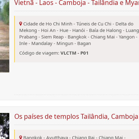
Vietnã - Laos - Camboja - Tailândia e My
Cidade de Ho Chi Minh
-
Túneis de Cu Chi
-
Delta do
Mekong
-
Hoi An
-
Hue
-
Hanói
-
Baía de Halong
-
Luang
Prabang
-
Siem Reap
-
Bangkok
-
Chiang Mai
-
Yangon
-
Inle
-
Mandalay
-
Mingun
-
Bagan
Código de viagem:
VLCTM - P01
Os países de templos Tailândia, Camboja 
Bangkok
-
Ayutthaya
-
Chiang Rai
-
Chiang Mai
-