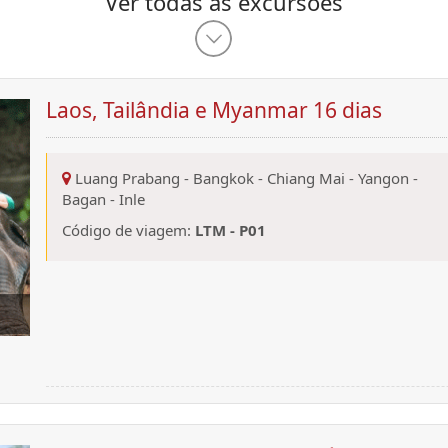
Ver todas as excursões
Laos, Tailândia e Myanmar 16 dias
Luang Prabang
-
Bangkok
-
Chiang Mai
-
Yangon
-
Bagan
-
Inle
Código de viagem:
LTM - P01