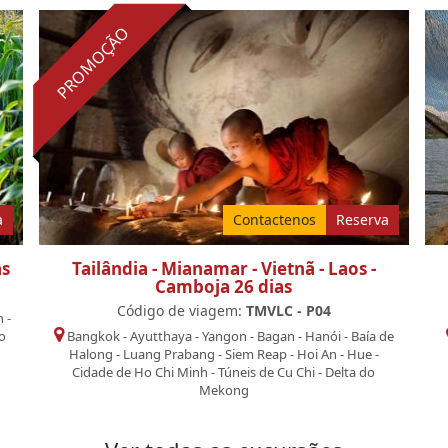
PROMOÇÃO
a
Contactenos
Reserva
as
Tailândia - Mianamar - Vietnã - Laos -
Camboja 26 dias
Código de viagem:
TMVLC - P04
n
-
do
Bangkok
-
Ayutthaya
-
Yangon
-
Bagan
-
Hanói
-
Baía de
Halong
-
Luang Prabang
-
Siem Reap
-
Hoi An
-
Hue
-
Cidade de Ho Chi Minh
-
Túneis de Cu Chi
-
Delta do
Mekong