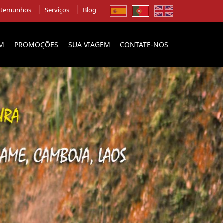
stemunhos
Serviços
Blog
EM
PROMOÇÕES
SUA VIAGEM
CONTATE-NOS