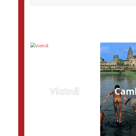
Vietnã
Cam