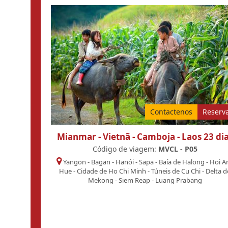
Contactenos
Reserv
Mianmar - Vietnã - Camboja - Laos 23 di
Código de viagem:
MVCL - P05
Yangon
-
Bagan
-
Hanói
-
Sapa
-
Baía de Halong
-
Hoi A
Hue
-
Cidade de Ho Chi Minh
-
Túneis de Cu Chi
-
Delta 
Mekong
-
Siem Reap
-
Luang Prabang