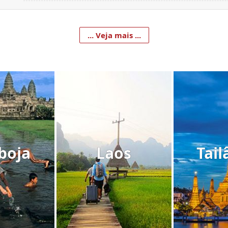
... Veja mais ...
boja
Laos
Tail