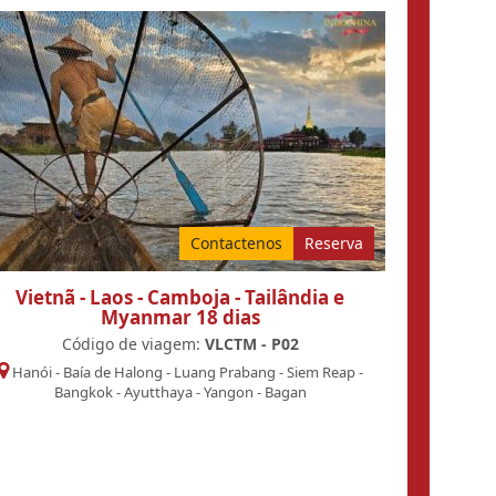
Contactenos
Reserva
Vietnã - Laos - Camboja - Tailândia e
Myanmar 18 dias
Código de viagem:
VLCTM - P02
Hanói
-
Baía de Halong
-
Luang Prabang
-
Siem Reap
-
Bangkok
-
Ayutthaya
-
Yangon
-
Bagan