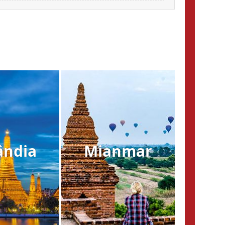
ândia
Mianmar