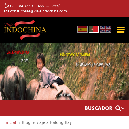
Call
+84 977 311 466
Ou Email
consultores@viajeindochina.com
BUSCADOR
Inicial
Blog
viaje a Halong Bay