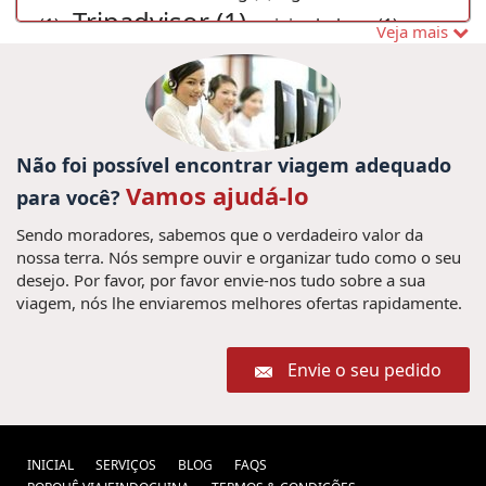
Tripadvisor (1) ,
(1) ,
viajes halong (1) ,
Veja mais
Pacote de viagem no Vietnã (1) ,
viajes
bagan (1) ,
Guide de Vietnam, La playa Mui Ne,
Mui Ne guide, vacaciones Vietnam, Viajes Mui Ne
visa de Vietnam (1) ,
(1) ,
viajes a hanoi (1) ,
Não foi possível encontrar viagem adequado
viajes laos (1) ,
Thien Mu Pagode (1) ,
Sai Gon (1) ,
Vamos ajudá-lo
para você?
visitar vietname (1) ,
Laos Tours (1) ,
viajes a asia (1) ,
La Fórmula
Sendo moradores, sabemos que o verdadeiro valor da
Excursões em Vietnã (28) ,
nossa terra. Nós sempre ouvir e organizar tudo como o seu
Uno de Vietnam (1) ,
Viaje en familia
desejo. Por favor, por favor envie-nos tudo sobre a sua
viagem, nós lhe enviaremos melhores ofertas rapidamente.
viagem no Hoian (1) ,
a Tailandia (1) ,
viajes privados
Visitar o Vietnã (9) ,
Envie o seu pedido
vietnam (1) ,
Vietnam travel
guide (1) ,
Viagem em
Vacaciones a Vietnam (1) ,
família no Vietnã (6) ,
cultura de mianmar
Visitar Sapa (1) ,
INICIAL
SERVIÇOS
BLOG
FAQS
Pacote de viagem ao Laos (2) ,
(1) ,