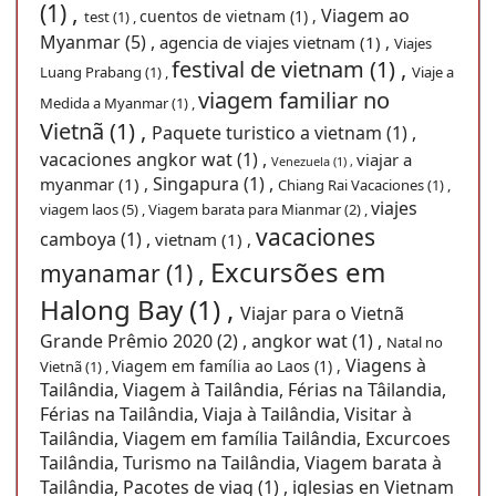
(1) ,
Viagem ao
cuentos de vietnam (1) ,
test (1) ,
Myanmar (5) ,
agencia de viajes vietnam (1) ,
Viajes
festival de vietnam (1) ,
Luang Prabang (1) ,
Viaje a
viagem familiar no
Medida a Myanmar (1) ,
Vietnã (1) ,
Paquete turistico a vietnam (1) ,
vacaciones angkor wat (1) ,
viajar a
Venezuela (1) ,
Singapura (1) ,
myanmar (1) ,
Chiang Rai Vacaciones (1) ,
viajes
viagem laos (5) ,
Viagem barata para Mianmar (2) ,
vacaciones
camboya (1) ,
vietnam (1) ,
Excursões em
myanamar (1) ,
Halong Bay (1) ,
Viajar para o Vietnã
Grande Prêmio 2020 (2) ,
angkor wat (1) ,
Natal no
Viagens à
Viagem em família ao Laos (1) ,
Vietnã (1) ,
Tailândia, Viagem à Tailândia, Férias na Tâilandia,
Férias na Tailândia, Viaja à Tailândia, Visitar à
Tailândia, Viagem em família Tailândia, Excurcoes
Tailândia, Turismo na Tailândia, Viagem barata à
Tailândia, Pacotes de viag (1) ,
iglesias en Vietnam