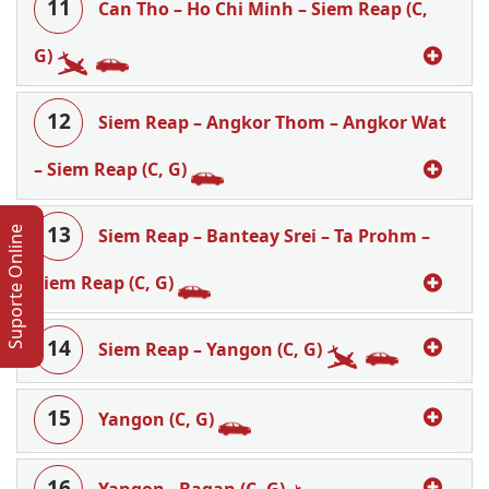
11
Can Tho – Ho Chi Minh – Siem Reap (C,
G)
12
Siem Reap – Angkor Thom – Angkor Wat
– Siem Reap (C, G)
13
Siem Reap – Banteay Srei – Ta Prohm –
Suporte Online
Siem Reap (C, G)
14
Siem Reap – Yangon (C, G)
15
Yangon (C, G)
16