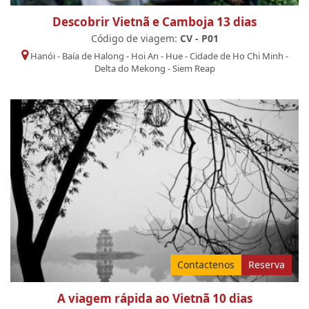
Descobrir Vietnã e Camboja 13 dias
Código de viagem:
CV - P01
Hanói
-
Baía de Halong
-
Hoi An
-
Hue
-
Cidade de Ho Chi Minh
-
Delta do Mekong
-
Siem Reap
Contactenos
Reserva
A viagem rápida ao Vietnã 10 dias