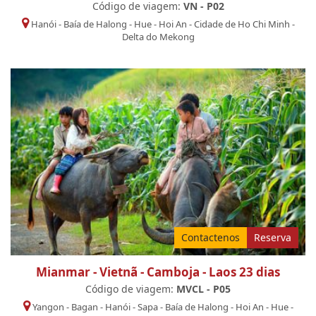
Código de viagem:
VN - P02
Hanói
-
Baía de Halong
-
Hue
-
Hoi An
-
Cidade de Ho Chi Minh
-
Delta do Mekong
Contactenos
Reserva
Mianmar - Vietnã - Camboja - Laos 23 dias
Código de viagem:
MVCL - P05
Yangon
-
Bagan
-
Hanói
-
Sapa
-
Baía de Halong
-
Hoi An
-
Hue
-