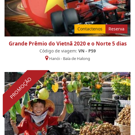
Contactenos
Reserva
Grande Prêmio do Vietnã 2020 e o Norte 5 dias
Código de viagem:
VN - P59
Hanói
-
Baía de Halong
PROMOÇÃO