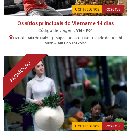
Contactenos
Reserva
Os sítios principais do Vietname 14 dias
Código de viagem:
VN - P01
Hanói
-
Baía de Halong
-
Sapa
-
Hoi An
-
Hue
-
Cidade de Ho Chi
Minh
-
Delta do Mekong
PROMOÇÃO
Contactenos
Reserva