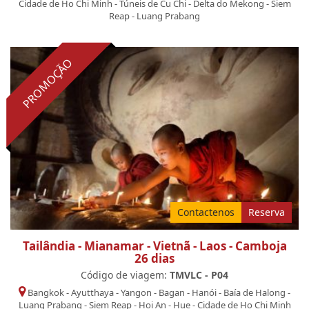
Cidade de Ho Chi Minh
-
Túneis de Cu Chi
-
Delta do Mekong
-
Siem
Reap
-
Luang Prabang
PROMOÇÃO
Contactenos
Reserva
Tailândia - Mianamar - Vietnã - Laos - Camboja
26 dias
Código de viagem:
TMVLC - P04
Bangkok
-
Ayutthaya
-
Yangon
-
Bagan
-
Hanói
-
Baía de Halong
-
Luang Prabang
-
Siem Reap
-
Hoi An
-
Hue
-
Cidade de Ho Chi Minh