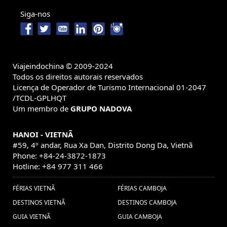
Camboya (1) ,
Siga-nos
Viagem ao Camboja, (1) ,
Recorrido
guia de vietname (5) ,
cultura
Tailandia (1) ,
Descobrir Tailândia (7)
de hanoi (1) ,
,
Viajar vietna (2) ,
Vacaciones Luang Prabang (1) ,
Viajeindochina © 2009-2024
Todos os direitos autorais reservados
playas de vietnam (1) ,
consejos de viaje a myanmar (1) ,
Licença de Operador de Turismo Internacional 01-2047
Viagem em família ao Laos (1) ,
/TCDL-GPLHQT
Comida
viaje en familia a Vietnam (1) ,
Um membro de
GRUPO NADOVA
Tour por Vietnam
Tailandesa (1) ,
HANOI - VIETNÃ
(1) ,
Laos Dinero (1) ,
Sapa Vietnam (1) ,
#59, 4º andar, Rua Xa Dan, Distrito Dong Da, Vietnã
Viagem em família no Camboja
Phone: +84-24-3872-1873
Hotline: +84 977 311 466
(1) ,
Consejos viaje a Laos (1) ,
FÉRIAS VIETNÃ
FÉRIAS CAMBOJA
Paquete turistico a Tailandia (1) ,
DESTINOS VIETNÃ
DESTINOS CAMBOJA
Pacote de viagem para Tailândia
GUIA VIETNÃ
GUIA CAMBOJA