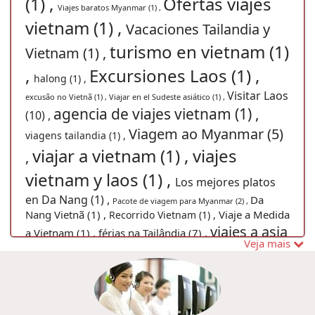
(1) ,
Ofertas viajes
Viajes baratos Myanmar (1) ,
vietnam (1) ,
Vacaciones Tailandia y
turismo en vietnam (1)
Vietnam (1) ,
,
Excursiones Laos (1) ,
halong (1) ,
Visitar Laos
excusão no Vietnã (1) ,
Viajar en el Sudeste asiático (1) ,
agencia de viajes vietnam (1) ,
(10) ,
Viagem ao Myanmar (5)
viagens tailandia (1) ,
viajar a vietnam (1) ,
viajes
,
vietnam y laos (1) ,
Los mejores platos
en Da Nang (1) ,
Da
Pacote de viagem para Myanmar (2) ,
Nang Vietnã (1) ,
Viaje a Medida
Recorrido Vietnam (1) ,
viajes a asia
a Vietnam (1) ,
férias na Tailândia (7) ,
Veja mais
(1) ,
viagem no Hoian (1) ,
guia de viajes (1) ,
Comida de
vacaciones hanoi
culturas de vietnam (1) ,
Myanmar (1) ,
cosas que
(1) ,
Pacotes de viagens Myanmar (7) ,
hacer en Laos (1) ,
Descubrir
Descobrir o Vietnã (35) ,