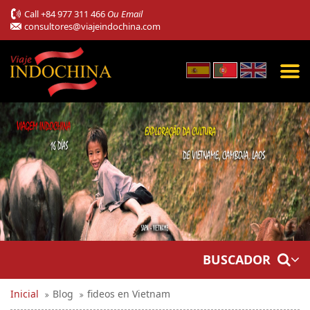
Call
+84 977 311 466
Ou Email
consultores@viajeindochina.com
BUSCADOR
Inicial
Blog
fideos en Vietnam