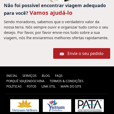
Viagem vietname (7) ,
Hanoi Vietnam (1) ,
Não foi possível encontrar viagem adequado
Pacote de viagem para
Vamos ajudá-lo
Viagens para Laos (7) ,
para você?
Excursões em Laos (10)
Vietnã (6) ,
Sendo moradores, sabemos que o verdadeiro valor da
,
Viagem em família ao Mianmar
nossa terra. Nós sempre ouvir e organizar tudo como o seu
desejo. Por favor, por favor envie-nos tudo sobre a sua
(1) ,
viagem, nós lhe enviaremos melhores ofertas rapidamente.
Barrio antiguo de Hoian (1) ,
Vscaciones
fideos
Vietnam Camboya Laos (1) ,
visitar vietam (1) ,
en Vietnam (1) ,
Estafas de viajes Laos (1) ,
Envie o seu pedido
Mercados
vacaciones birmania (1) ,
Vietnam (1) ,
Paquetes de viajes Tailandia (1) ,
U Bein Puente (1) ,
alimentos y bebidas en Vietnam (1) ,
INICIAL
SERVIÇOS
BLOG
FAQS
Vietnam Gran Premio 2020 (1) ,
PORQUÊ VIAJEINDOCHINA
TERMOS & CONDIÇÕES
Hanoi
POLÍTICAS
FOTOS
LINK ÚTIL
MAPA DO SITE
Viajes
Comida de Bangkok (1) ,
comida (1) ,
Comida de
Phnom Penh (1) ,
Vietnam (1) ,
vietnam
Sapa Vietnam (1) ,
Viaje a Medida a
travel packages (1) ,