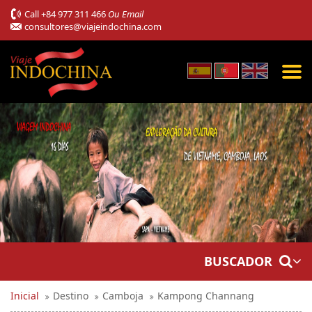
Call
+84 977 311 466
Ou Email
consultores@viajeindochina.com
BUSCADOR
Inicial
Destino
Camboja
Kampong Channang