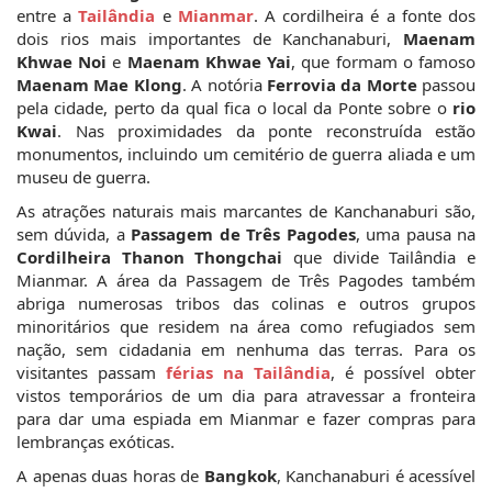
entre a 
Tailândia
 e 
Mianmar
. A cordilheira é a fonte dos 
dois rios mais importantes de Kanchanaburi, 
Maenam 
Khwae Noi
 e 
Maenam Khwae Yai
, que formam o famoso 
Maenam Mae Klong
. A notória 
Ferrovia da Morte
 passou 
pela cidade, perto da qual fica o local da Ponte sobre o 
rio 
Kwai
. Nas proximidades da ponte reconstruída estão 
monumentos, incluindo um cemitério de guerra aliada e um 
museu de guerra.
As atrações naturais mais marcantes de Kanchanaburi são, 
sem dúvida, a 
Passagem de Três Pagodes
, uma pausa na 
Cordilheira Thanon Thongchai
 que divide Tailândia e 
Mianmar. A área da Passagem de Três Pagodes também 
abriga numerosas tribos das colinas e outros grupos 
minoritários que residem na área como refugiados sem 
nação, sem cidadania em nenhuma das terras. Para os 
visitantes passam 
férias na Tailândia
, é possível obter 
vistos temporários de um dia para atravessar a fronteira 
para dar uma espiada em Mianmar e fazer compras para 
lembranças exóticas.
A apenas duas horas de 
Bangkok
, Kanchanaburi é acessível 