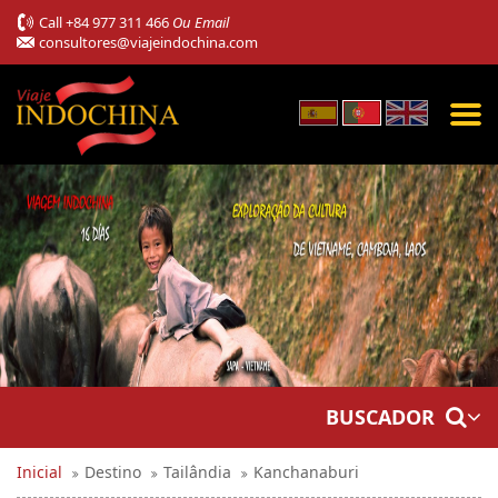
Call
+84 977 311 466
Ou Email
consultores@viajeindochina.com
BUSCADOR
Inicial
Destino
Tailândia
Kanchanaburi