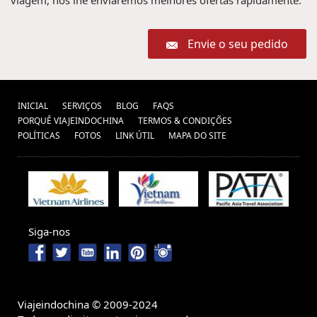
viagem, nós lhe enviaremos melhores ofertas rapidamente.
Envie o seu pedido
INICIAL
SERVIÇOS
BLOG
FAQS
PORQUÊ VIAJEINDOCHINA
TERMOS & CONDIÇÕES
POLÍTICAS
FOTOS
LINK ÚTIL
MAPA DO SITE
Siga-nos
Viajeindochina © 2009-2024