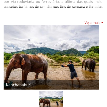
por via rodoviária ou ferroviária, a última das quais inclui 
passeios turísticos de um dia nos fins de semana e feriados; 
esses trens especiais de fim de semana têm preços 
razoáveis ​​e proporcionam aventuras divertidas e sem 
complicações. Mesmo até o clima de Kanchanaburi, 
Veja mais
resfriado pela altitude, florestas e rios, é uma pausa bem-
vinda do calor e do congestionamento da capital vizinha.
Kanchanaburi