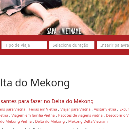
lta do Mekong
essantes para fazer no Delta do Mekong
,
,
,
,
ens para Vietnã
Férias em Vietnã
Viajar para Vietna
Visitar vietna
Excu
,
,
,
ietnã
Viagem em família Vietnã
Pacotes de viagens vietnã
Descobrir o V
,
,
 do Mekong Vietnã
Delta do Mekong
Mekong Delta Vietnam