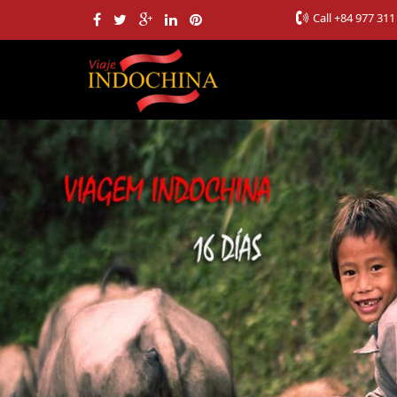
Call
+84 977 311