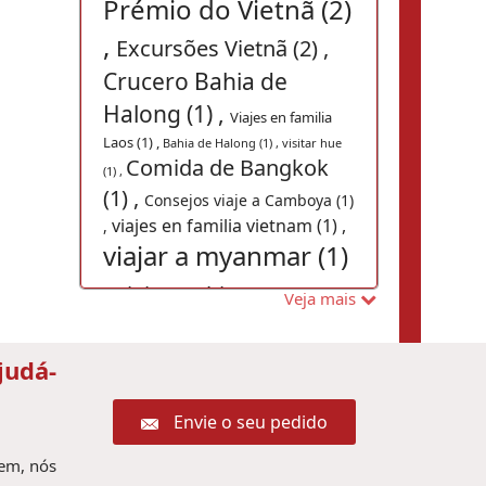
Prémio do Vietnã (2)
,
Excursões Vietnã (2) ,
Crucero Bahia de
Halong (1) ,
Viajes en familia
Laos (1) ,
Bahia de Halong (1) ,
visitar hue
Comida de Bangkok
(1) ,
(1) ,
Consejos viaje a Camboya (1)
viajes en familia vietnam (1) ,
,
viajar a myanmar (1)
,
viajes a china (1) ,
Veja mais
vacaciones hanoi (1) ,
Pacote de viagem ao
judá-
Camboja (1) ,
Guia de
viagem Mianmar (1) ,
Envie o seu pedido
Viajar para Camboja
gem, nós