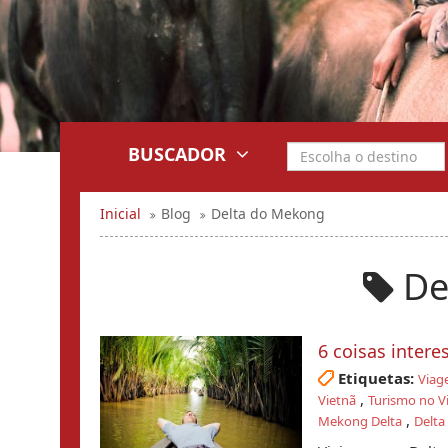
BUSCADOR
Inicial
Blog
Delta do Mekong
De
6 coisas inter
Etiquetas:
Viag
,
Vietnã
Turismo no V
,
Mekong Delta
Delta