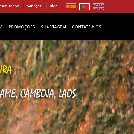
stemunhos
Serviços
Blog
EM
PROMOÇÕES
SUA VIAGEM
CONTATE-NOS