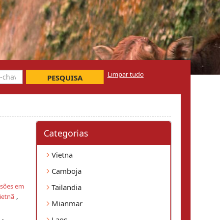
Limpar tudo
PESQUISA
Categorias
Vietna
Camboja
rsões em
Tailandia
,
ietnã
Mianmar
Laos