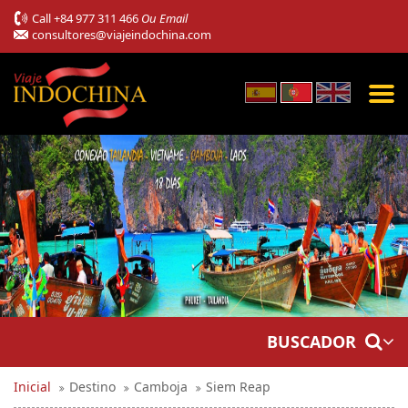
Call
+84 977 311 466
Ou Email
consultores@viajeindochina.com
BUSCADOR
Inicial
Destino
Camboja
Siem Reap