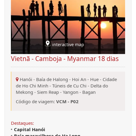
interactive map
Vietnã - Camboja - Myanmar 18 dias
Hanói
-
Baía de Halong
-
Hoi An
-
Hue
-
Cidade
de Ho Chi Minh
-
Túneis de Cu Chi
-
Delta do
Mekong
-
Siem Reap
-
Yangon
-
Bagan
Código de viagem:
VCM - P02
Destaques:
Capital
Hanói
Baía maravilhosa de Ha Long