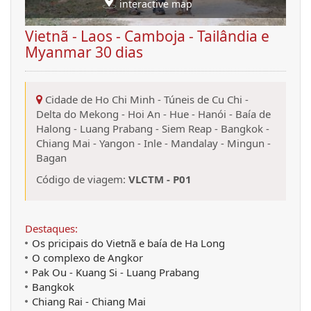
interactive map
Vietnã - Laos - Camboja - Tailândia e
Myanmar 30 dias
Cidade de Ho Chi Minh
-
Túneis de Cu Chi
-
Delta do Mekong
-
Hoi An
-
Hue
-
Hanói
-
Baía de
Halong
-
Luang Prabang
-
Siem Reap
-
Bangkok
-
Chiang Mai
-
Yangon
-
Inle
-
Mandalay
-
Mingun
-
Bagan
Código de viagem:
VLCTM - P01
Destaques:
Os pricipais do Vietnã e baía de Ha Long
O complexo de Angkor
Pak Ou - Kuang Si - Luang Prabang
Bangkok
Chiang Rai - Chiang Mai