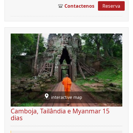
Contactenos
Reserva
interactive map
Camboja, Tailândia e Myanmar 15
dias