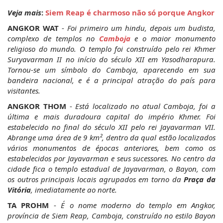
Veja mais
: 
Siem Reap é charmoso não só porque Angkor
ANGKOR WAT
 - 
Foi primeiro um hindu, depois um budista, 
complexo de templos no
 Camboja
 e o maior monumento 
religioso do mundo. O templo foi construído pelo rei Khmer 
Suryavarman II no início do século XII em Yasodharapura. 
Tornou-se um símbolo do Camboja, aparecendo em sua 
bandeira nacional, e é a principal atração do país para 
visitantes.
ANGKOR THOM
 - 
Está localizado no atual Camboja, foi a 
última e mais duradoura capital do império Khmer. Foi 
estabelecido no final do século XII pelo rei Jayavarman VII. 
Abrange uma área de 9 km², dentro da qual estão localizados 
vários monumentos de épocas anteriores, bem como os 
estabelecidos por Jayavarman e seus sucessores. No centro da 
cidade fica o templo estadual de Jayavarman, o Bayon, com 
os outros principais locais agrupados em torno da 
Praça da 
Vitória
, imediatamente ao norte.
TA PROHM
 -
 É o nome moderno do templo em Angkor, 
província de Siem Reap, Camboja, construído no estilo Bayon 