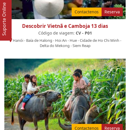
Suporte Online
Contactenos
Reserva
Descobrir Vietnã e Camboja 13 dias
Código de viagem:
CV - P01
Hanói
-
Baía de Halong
-
Hoi An
-
Hue
-
Cidade de Ho Chi Minh
-
Delta do Mekong
-
Siem Reap
Contactenos
Reserva