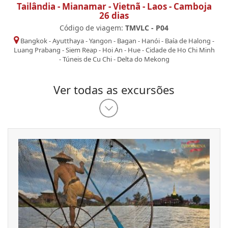
Tailândia - Mianamar - Vietnã - Laos - Camboja
26 dias
Código de viagem:
TMVLC - P04
Bangkok
-
Ayutthaya
-
Yangon
-
Bagan
-
Hanói
-
Baía de Halong
-
Luang Prabang
-
Siem Reap
-
Hoi An
-
Hue
-
Cidade de Ho Chi Minh
-
Túneis de Cu Chi
-
Delta do Mekong
Ver todas as excursões