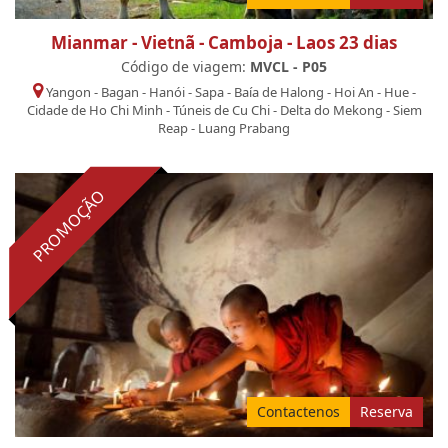
Mianmar - Vietnã - Camboja - Laos 23 dias
Código de viagem:
MVCL - P05
Yangon
-
Bagan
-
Hanói
-
Sapa
-
Baía de Halong
-
Hoi An
-
Hue
-
Cidade de Ho Chi Minh
-
Túneis de Cu Chi
-
Delta do Mekong
-
Siem
Reap
-
Luang Prabang
PROMOÇÃO
Contactenos
Reserva