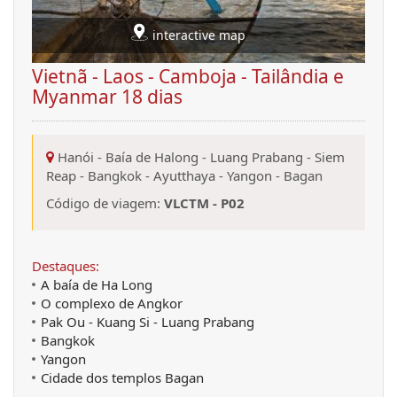
interactive map
Vietnã - Laos - Camboja - Tailândia e
Myanmar 18 dias
Hanói
-
Baía de Halong
-
Luang Prabang
-
Siem
Reap
-
Bangkok
-
Ayutthaya
-
Yangon
-
Bagan
Código de viagem:
VLCTM - P02
Destaques:
A baía de Ha Long
O complexo de Angkor
Pak Ou - Kuang Si - Luang Prabang
Bangkok
Yangon
Cidade dos templos Bagan