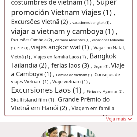
Super
costumbres de vietnam (1) ,
promoción Vietnam Viajes (1) ,
Excursões Vietnã (2) ,
vacaciones bangkok (1) ,
viajar a vietnam y camboya (1) ,
Excursões Camboja (2) ,
Vietnam Alimentos (1) ,
vacaciones tailandia
viajes angkor wat (1) ,
Viajar no Natal,
(1) ,
hue (1) ,
Bangkok
Viajes en familia Laos (1) ,
Vietnã (1) ,
Tailandia (2) ,
ferias laos (3) ,
Viaje
Bagan (1) ,
a Camboya (1) ,
Consejos de
Comida de Vietnam (1) ,
viajes Vietnam (1) ,
Viaje vietnam (1) ,
Excursiones Laos (1) ,
Férias no Myanmar (2) ,
Grande Prêmio do
Skull island film (1) ,
VIetnã em Hanói (2) ,
Viagem em família
Hanoi
Myanmar (9) ,
Paquetes de viajes Laos (1) ,
Veja mais
Gran Premio (1) ,
Promoción vietnam