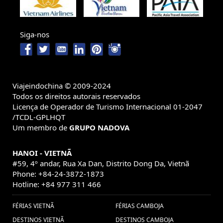
cuentos camboyanos,la
Vietnã (1) ,
danza camboyana,Vacaciones
Siga-nos
Camboya,viajar camboya,Viajes
Camboya (1) ,
viajes sapa
viajar a camboya (1) ,
(1) ,
vietnam customized holidays (1) ,
Da Nang (1) ,
Viajeindochina © 2009-2024
Sai Gon (1) ,
Descubre
viajes cambodia (1) ,
Todos os direitos autorais reservados
Vietnam (1) ,
Licença de Operador de Turismo Internacional 01-2047
Excusiones Myanmar (1) ,
isla de Phu
/TCDL-GPLHQT
guia de myanmar (1) ,
quoc (1) ,
Bahia de Halong
Um membro de
GRUPO NADOVA
Viaje en familia a Tailandia (1) ,
(1) ,
viajar Laos
festival vietnam (1) ,
viajes Hoian (1) ,
(1) ,
HANOI - VIETNÃ
Pacote de viagem para
#59, 4º andar, Rua Xa Dan, Distrito Dong Da, Vietnã
Descubrir Vietnam (1) ,
Phone: +84-24-3872-1873
Laos (2) ,
viajes
viajar a vietnam (1) ,
Hotline: +84 977 311 466
vietnam (1) ,
Vietnã Grand Prix (1) ,
guia de viajes Vietnam (1) ,
FÉRIAS VIETNÃ
FÉRIAS CAMBOJA
visitar vietname
DESTINOS VIETNÃ
DESTINOS CAMBOJA