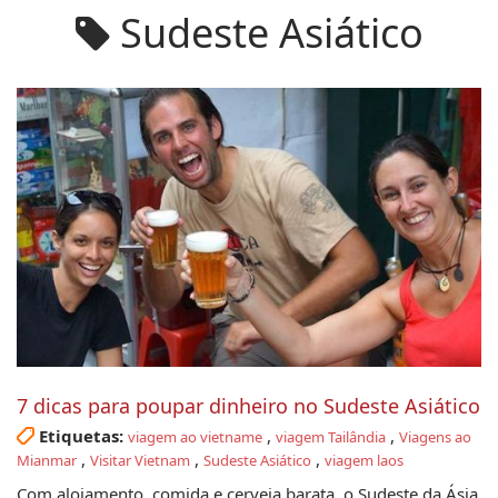
Sudeste Asiático
7 dicas para poupar dinheiro no Sudeste Asiático
Etiquetas:
,
,
viagem ao vietname
viagem Tailândia
Viagens ao
,
,
,
Mianmar
Visitar Vietnam
Sudeste Asiático
viagem laos
Com alojamento, comida e cerveja barata, o Sudeste da Ásia