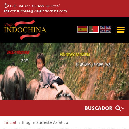
Call
+84 977 311 466
Ou Email
consultores@viajeindochina.com
BUSCADOR
Inicial
Blog
Sudeste Asiático