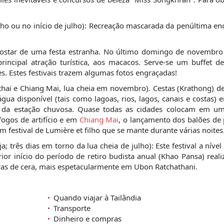
unho ou no início de julho): Recreação mascarada da penúltima e
gostar de uma festa estranha. No último domingo de novembro
rincipal atração turística, aos macacos. Serve-se um buffet d
s. Estes festivais trazem algumas fotos engraçadas!
ai e Chiang Mai, lua cheia em novembro). Cestas (Krathong) de
ua disponível (tais como lagoas, rios, lagos, canais e costas)
 da estação chuvosa. Quase todas as cidades colocam em u
fogos de artifício e em
Chiang Mai
, o lançamento dos balões de 
 festival de Lumière et filho que se mante durante várias noites
; três dias em torno da lua cheia de julho): Este festival a nível
r início do período de retiro budista anual (Khao Pansa) real
ras de cera, mais espetacularmente em Ubon Ratchathani.
Quando viajar à Tailândia
Transporte
Dinheiro e compras