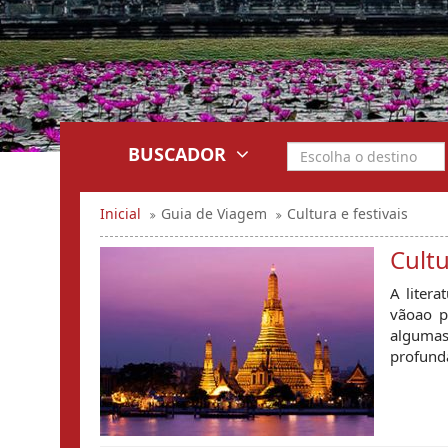
BUSCADOR
Inicial
Guia de Viagem
Cultura e festivais
Cultu
A litera
vãoao p
algumas 
profund