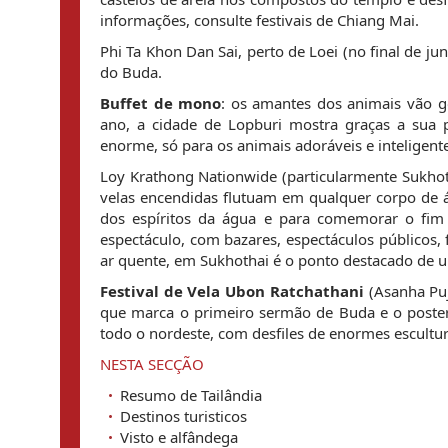
informações, consulte festivais de Chiang Mai.
Phi Ta Khon Dan Sai, perto de Loei (no final de j
do Buda.
Buffet de mono
: os amantes dos animais vão 
ano, a cidade de Lopburi mostra graças a sua p
enorme, só para os animais adoráveis e inteligente
Loy Krathong Nationwide (particularmente Sukhoth
velas encendidas flutuam em qualquer corpo de ág
dos espíritos da água e para comemorar o fim
espectáculo, com bazares, espectáculos públicos, 
ar quente, em Sukhothai é o ponto destacado de um
Festival de Vela Ubon Ratchathani
(Asanha Puja
que marca o primeiro sermão de Buda e o posterio
todo o nordeste, com desfiles de enormes escultu
NESTA SECÇÃO
Resumo de Tailândia
Destinos turisticos
Visto e alfândega