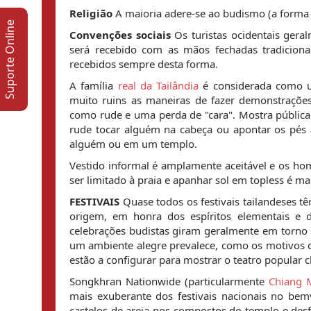
Religião
A maioria adere-se ao budismo (a forma 
Suporte Online
Convenções sociais
Os turistas ocidentais ge
será recebido com as mãos fechadas tradiciona
recebidos sempre desta forma.
A família
real da Tailândia
é considerada como um
muito ruins as maneiras de fazer demonstraçõe
como rude e uma perda de "cara". Mostra pública
rude tocar alguém na cabeça ou apontar os pés 
alguém ou em um templo.
Vestido informal é amplamente aceitável e os h
ser limitado à praia e apanhar sol em topless é ma
FESTIVAIS
Quase todos os festivais tailandeses t
origem, em honra dos espíritos elementais e di
celebrações budistas giram geralmente em torno d
um ambiente alegre prevalece, como os motivos 
estão a configurar para mostrar o teatro popular c
Songkhran Nationwide (particularmente
Chiang 
mais exuberante dos festivais nacionais no bem
castelos de areia nos compostos do templo e desf