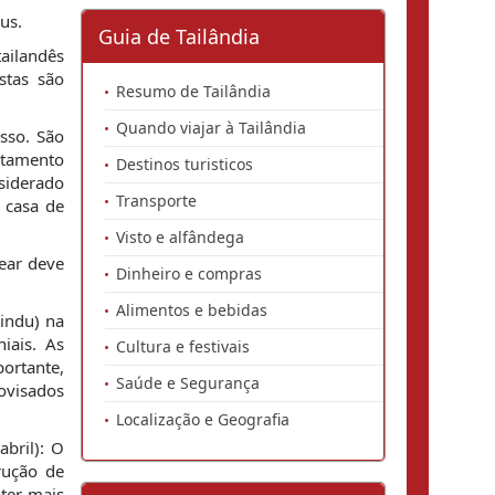
us.
Guia de Tailândia
ailandês
stas são
Resumo de Tailândia
Quando viajar à Tailândia
sso. São
rtamento
Destinos turisticos
siderado
Transporte
 casa de
Visto e alfândega
ear deve
Dinheiro e compras
Alimentos e bebidas
hindu) na
iais. As
Cultura e festivais
portante,
Saúde e Segurança
ovisados
Localização e Geografia
bril): O
rução de
bter mais