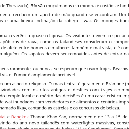
de Theravada), 5% são muçulmanos e a minoria é cristãos e hind
ralmente recebem um aperto de mão quando se encontram. Um t
is e uma ligeira inclinação da cabeça - wai. Os monges budi
a reverência quase religiosa. Os visitantes devem respeitar i
s públicas de raiva, como os tailandeses consideram o compo
 de afeto entre homens e mulheres também é mal vista, e é con
a alguém. Os sapatos devem ser removidos antes de entrar na
omens raramente, ou nunca, se esperam que usam trajes. Beachw
l visto. Fumar é amplamente aceitável.
êm um aspecto religioso. O mais teatral é geralmente Brâmane (
vindades com os ritos antigos e desfiles com trajes cerimon
o templo local e o mérito das decisões é uma característica im
de wat inundados com vendedores de alimentos e cenários impr
hamado likay, cantando as estrelas e os concursos de beleza.
Mai
e
Bangkok
Thanon Khao San, normalmente de 13 a 15 de a
vindo do ano novo tailandês com waterfights massivas, const
iles inevitáveis e concursos de beleza "Miss Songkhran". Para o