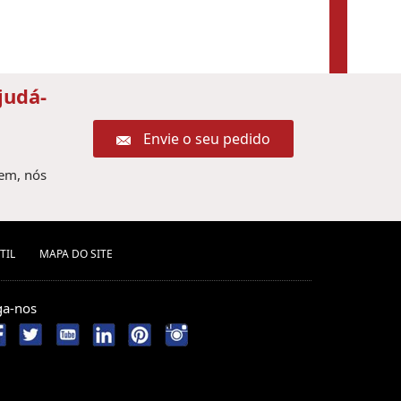
judá-
Envie o seu pedido
gem, nós
TIL
MAPA DO SITE
ga-nos