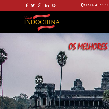
Call
+84 977 311