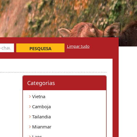
Limpar tudo
PESQUISA
Categorias
Vietna
Camboja
Tailandia
Mianmar
Laos