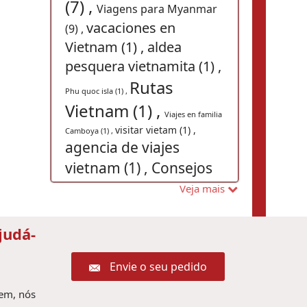
(7) ,
Viagens para Myanmar
vacaciones en
(9) ,
Vietnam (1) ,
aldea
pesquera vietnamita (1) ,
Rutas
Phu quoc isla (1) ,
Vietnam (1) ,
Viajes en familia
visitar vietam (1) ,
Camboya (1) ,
agencia de viajes
vietnam (1) ,
Consejos
viaje a Laos (1) ,
Veja mais
Excursões
Camboja (2) ,
Viajes privado a Laos (1) ,
Viajes en familia a
judá-
Camboya (1) ,
Viagem barata
Viajes a Vietnam
para vietnã (3) ,
Envie o seu pedido
Viagem
Fórmula Uno 2020 (1) ,
em família Vietnã (37) ,
Ferias
gem, nós