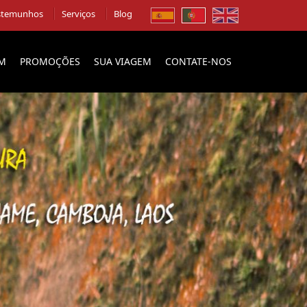
stemunhos
Serviços
Blog
EM
PROMOÇÕES
SUA VIAGEM
CONTATE-NOS