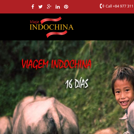
Call
+84 977 311