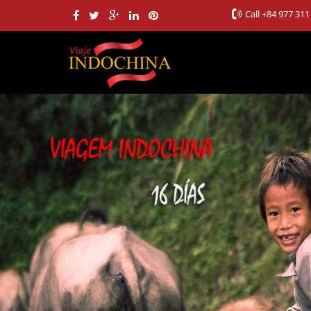
Call
+84 977 311