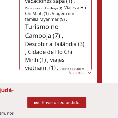
vacaciones sapa (1) ,
Viajes a Ho
Vacaciones en Camboya (1) ,
Chi Minh (1) ,
Viagem em
família Myanmar (9) ,
Turismo no
Camboja (7) ,
Descobir a Tailândia (3)
,
Cidade de Ho Chi
Minh (1) ,
viajes
vietnam, (1) ,
Pacote de viagem
Veja mais
Férias Camboja (5) ,
ao Camboja (1) ,
excursiones myanmar (1) ,
Pacote de viagem
judá-
para Tailândia (2) ,
Envie o seu pedido
Paquete turistico a Tailandia (1) ,
vacaciones ho chi minh
gem, nós
viajes vietnam