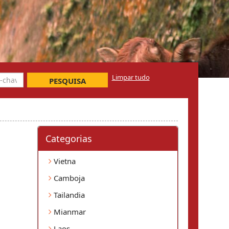
Limpar tudo
PESQUISA
Categorias
Vietna
Camboja
Tailandia
Mianmar
Laos