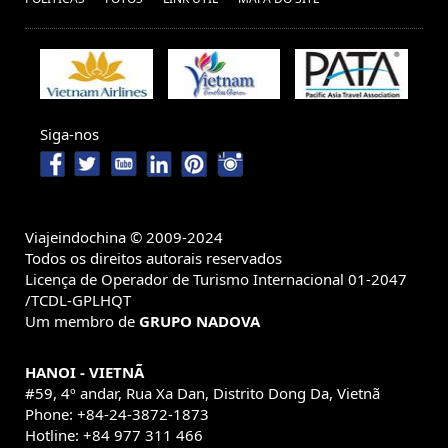
Vietnam (2) ,
Turismo no Vietnã (41) ,
vietnam family
vacaciones myanamar (1) ,
tours (1) ,
Cidade de Ho Chi Minh (1) ,
Viagem
Festival de birmania (1) ,
viajes a hoian (1) ,
Siga-nos
Templos de
em família no Camboja (1) ,
Angkor (1) ,
Viaja ao
Excursões no Vietnã (5) ,
Camboja, Visitar o Camboja, Viagem
em família Camboja, Excurcoes
Viajeindochina © 2009-2024
Camboja, (1) ,
Viajes
Todos os direitos autorais reservados
Turismo Tailandia (1) ,
Licença de Operador de Turismo Internacional 01-2047
Pacotes de
baratos Camboya (1) ,
/TCDL-GPLHQT
viagens Laos (6) ,
Viagens
Um membro de
GRUPO NADOVA
Vietname (1) ,
consejos de viajes a camboya (1)
HANOI - VIETNÃ
Pacote de viagem ao Laos (2) ,
#59, 4º andar, Rua Xa Dan, Distrito Dong Da, Vietnã
,
Vangvieng
Phone: +84-24-3872-1873
visados de Vietnam (1) ,
Delta do
Laos (1) ,
Hotline: +84 977 311 466
viajar a ho chi minh (1) ,