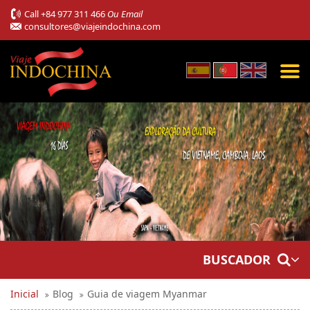
Call
+84 977 311 466
Ou Email
consultores@viajeindochina.com
BUSCADOR
Inicial
Blog
Guia de viagem Myanmar