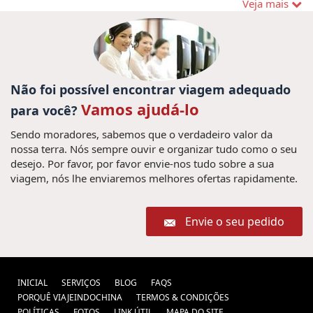
Vietnam , ferias vietname , Ferias
Veja mais
no Vietname (1) ,
U Bein Puente (1) ,
Viagem para
Pacote de
visado a Vietnam (1) ,
Myanmar (1) ,
viagem para Myanmar (2) ,
Viagens para
Laos
Não foi possível encontrar viagem adequado
Laos (7) ,
Guía de viajes Camboya (1) ,
Vamos ajudá-lo
Tours (1) ,
para você?
Vietnam
vietnam customized holidays (1) ,
Tour
Sendo moradores, sabemos que o verdadeiro valor da
Praias do vietname (1) ,
Transportes (1) ,
nossa terra. Nós sempre ouvir e organizar tudo como o seu
familiar de Vietnam (1) ,
Viajes a
desejo. Por favor, por favor envie-nos tudo sobre a sua
Indochina (1) ,
viagem, nós lhe enviaremos melhores ofertas rapidamente.
Hanói Grande
Bagan (1) ,
Prêmio 2020 (2) ,
Chiang Rai Vacaciones (1) ,
Vscaciones Vietnam Camboya Laos (1)
Envie o seu pedido
,
viajes hanoi (1) ,
turismo en camboya
consejos para viajar a
(1) ,
INICIAL
Vietnam (1) ,
SERVIÇOS
BLOG
FAQS
viajes vietnam en grupo
PORQUÊ VIAJEINDOCHINA
TERMOS & CONDIÇÕES
Férias no
(1) ,
guia de viaje camboja (1) ,
POLÍTICAS
FOTOS
LINK ÚTIL
MAPA DO SITE