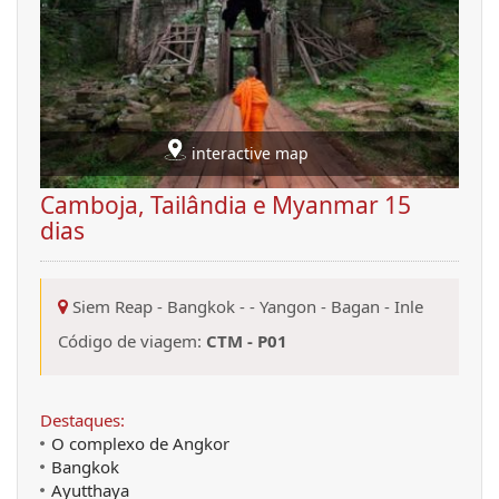
interactive map
Camboja, Tailândia e Myanmar 15
dias
Siem Reap
-
Bangkok
-
-
Yangon
-
Bagan
-
Inle
Código de viagem:
CTM - P01
Destaques:
O complexo de Angkor
Bangkok
Ayutthaya