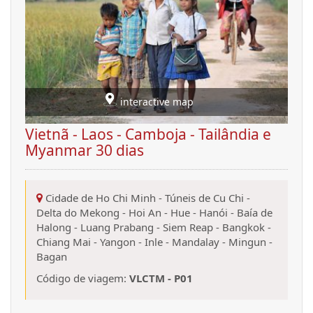
interactive map
Vietnã - Laos - Camboja - Tailândia e
Myanmar 30 dias
Cidade de Ho Chi Minh
-
Túneis de Cu Chi
-
Delta do Mekong
-
Hoi An
-
Hue
-
Hanói
-
Baía de
Halong
-
Luang Prabang
-
Siem Reap
-
Bangkok
-
Chiang Mai
-
Yangon
-
Inle
-
Mandalay
-
Mingun
-
Bagan
Código de viagem:
VLCTM - P01