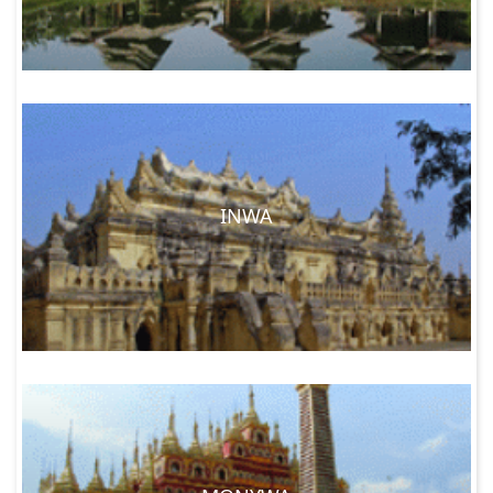
Cingapura e Bangkok.
IDIOMA:
 A língua nacional é birmanês, dos quais tem mais 
de 80 dialetos diferentes. Nas cidades, a maioria da gente 
falam inglês com um número crescente de aprendizagem 
nas áreas mais rurais.
OLÁ: bar Mingalar
OBRIGADO: Je zuh beh
INWA