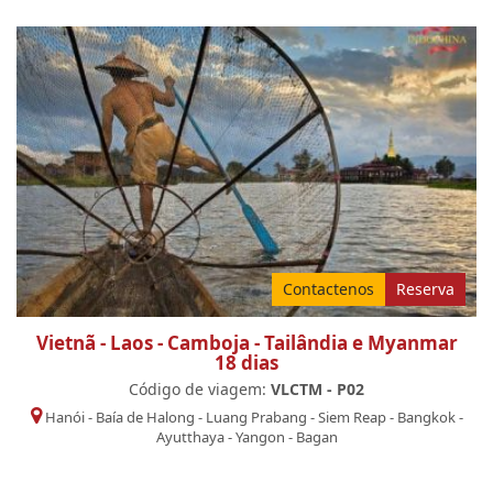
Contactenos
Reserva
Vietnã - Laos - Camboja - Tailândia e Myanmar
18 dias
Código de viagem:
VLCTM - P02
Hanói
-
Baía de Halong
-
Luang Prabang
-
Siem Reap
-
Bangkok
-
Ayutthaya
-
Yangon
-
Bagan