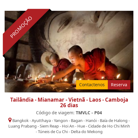
PROMOÇÃO
Contactenos
Reserva
Tailândia - Mianamar - Vietnã - Laos - Camboja
26 dias
Código de viagem:
TMVLC - P04
Bangkok
-
Ayutthaya
-
Yangon
-
Bagan
-
Hanói
-
Baía de Halong
-
Luang Prabang
-
Siem Reap
-
Hoi An
-
Hue
-
Cidade de Ho Chi Minh
-
Túneis de Cu Chi
-
Delta do Mekong