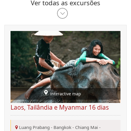
Ver todas as excursões
interactive map
Laos, Tailândia e Myanmar 16 dias
Luang Prabang
-
Bangkok
-
Chiang Mai
-