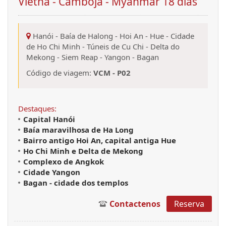
Vietnã - Camboja - Myanmar 18 dias
Hanói
-
Baía de Halong
-
Hoi An
-
Hue
-
Cidade
de Ho Chi Minh
-
Túneis de Cu Chi
-
Delta do
Mekong
-
Siem Reap
-
Yangon
-
Bagan
Código de viagem:
VCM - P02
Destaques:
Capital
Hanói
Baía maravilhosa de Ha Long
Bairro antigo Hoi An, capital antiga Hue
Ho Chi Minh e Delta de Mekong
Complexo de Angkok
Cidade Yangon
Bagan - cidade dos templos
Contactenos
Reserva