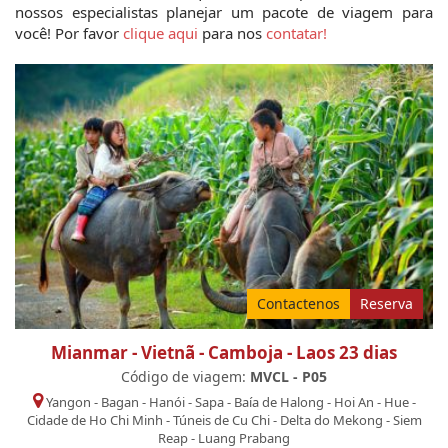
nossos especialistas planejar um pacote de viagem para 
você! Por favor 
clique aqui
 para nos 
contatar!
Contactenos
Reserva
Mianmar - Vietnã - Camboja - Laos 23 dias
Código de viagem:
MVCL - P05
Yangon
-
Bagan
-
Hanói
-
Sapa
-
Baía de Halong
-
Hoi An
-
Hue
-
Cidade de Ho Chi Minh
-
Túneis de Cu Chi
-
Delta do Mekong
-
Siem
Reap
-
Luang Prabang