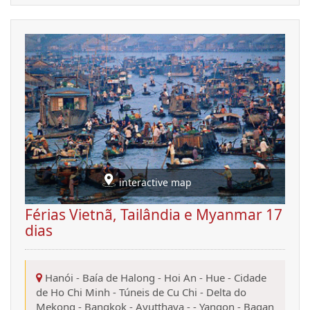
interactive map
Férias Vietnã, Tailândia e Myanmar 17
dias
Hanói
-
Baía de Halong
-
Hoi An
-
Hue
-
Cidade
de Ho Chi Minh
-
Túneis de Cu Chi
-
Delta do
Mekong
-
Bangkok
-
Ayutthaya
-
-
Yangon
-
Bagan