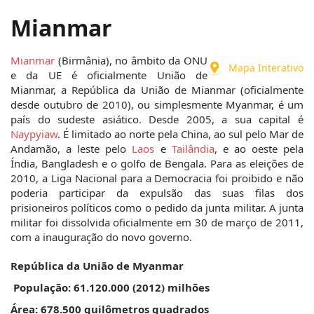
Mianmar
Mianmar
 (Birmânia), no âmbito da ONU 
Mapa Interativo
e da UE é oficialmente União de 
Mianmar, a República da União de Mianmar (oficialmente 
desde outubro de 2010), ou simplesmente Myanmar, é um 
país do sudeste asiático. Desde 2005, a sua capital é 
Naypyiaw
. É limitado ao norte pela China, ao sul pelo Mar de 
Andamão, a leste pelo 
Laos
 e 
Tailândia
, e ao oeste pela 
Índia, Bangladesh e o golfo de Bengala. Para as eleições de 
2010, a Liga Nacional para a Democracia foi proibido e não 
poderia participar da expulsão das suas filas dos 
prisioneiros políticos como o pedido da junta militar. A junta 
militar foi dissolvida oficialmente em 30 de março de 2011, 
com a inauguração do novo governo.
República da União de Myanmar
População: 61.120.000 (2012) milhões
Área: 678.500 quilômetros quadrados