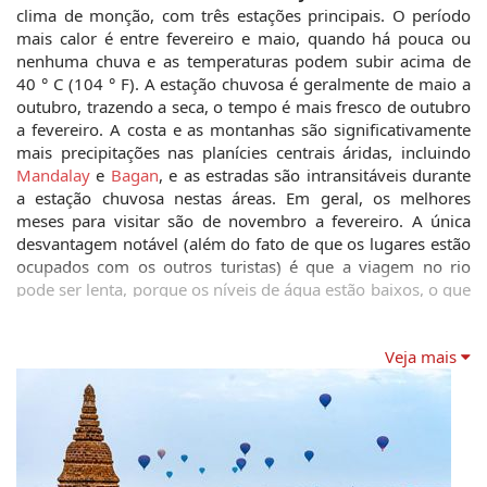
clima de monção, com três estações principais. O período 
mais calor é entre fevereiro e maio, quando há pouca ou 
nenhuma chuva e as temperaturas podem subir acima de 
40 ° C (104 ° F). A estação chuvosa é geralmente de maio a 
outubro, trazendo a seca, o tempo é mais fresco de outubro 
a fevereiro. A costa e as montanhas são significativamente 
mais precipitações nas planícies centrais áridas, incluindo 
Mandalay
 e 
Bagan
, e as estradas são intransitáveis ​​durante 
a estação chuvosa nestas áreas. Em geral, os melhores 
meses para visitar são de novembro a fevereiro. A única 
desvantagem notável (além do fato de que os lugares estão 
ocupados com os outros turistas) é que a viagem no rio 
pode ser lenta, porque os níveis de água estão baixos, o que 
significa que os navios movimentam mais lentamente que é 
particularmente visível nas viagens longas como não pode 
Veja mais
viajar de ferries à noite por causa da areia.
ELECTRICIDADE: 
Mianmar utiliza 220V, e uma mistura de 2 
pinos planos, adaptadores de 2 pinos ou 3 pinos redondos. 
Recomenda-se trazer um adaptador universal. A falta de 
energia são comuns, mas a maioria dos hotéis têm seu 
próprio gerador.