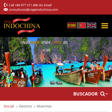
Call
+84 977 311 466
Ou Email
consultores@viajeindochina.com
BUSCADOR
Inicial
Destino
Mianmar