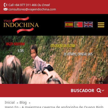
Call
+84 977 311 466
Ou Email
consultores@viajeindochina.com
BUSCADOR
Inicial
Blog
Hang En - A majestosa caverna de andorinha de Quang Binh,