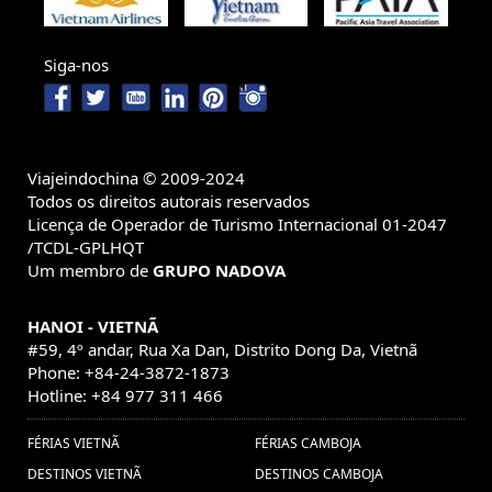
Angkor (1) ,
Viagem em família Vietnã
(37) ,
Vacaciones
Viagem em família em Camboja (1) ,
Siga-nos
Viajes baratos Tailandia
Trang An (1) ,
(1) ,
Malásia (1) ,
Siem
viagens no Vietnã (3) ,
Reap Camboja (1) ,
Pacotes de
Viajeindochina © 2009-2024
viagens vietnã (35) ,
cultura de vietnam (1) ,
viagens
Todos os direitos autorais reservados
10 dicas se você
Licença de Operador de Turismo Internacional 01-2047
UNESCO (1) ,
vietna (2) ,
/TCDL-GPLHQT
está pensando em ir para a
Um membro de
GRUPO NADOVA
Tailândia (1) ,
Viaje
Turismo na Tailândia (10) ,
HANOI - VIETNÃ
a Medida a Laos (1) ,
viajes bangkok (1) ,
#59, 4º andar, Rua Xa Dan, Distrito Dong Da, Vietnã
Turismo Camboya (1) ,
Viajes en
iajar a Vietnam (1) ,
Phone: +84-24-3872-1873
Pacote
familia a Tailandia (1) ,
Tour por Vietnam (1) ,
Hotline: +84 977 311 466
de viagem para Myanmar (2) ,
ciudad de
FÉRIAS VIETNÃ
FÉRIAS CAMBOJA
test (1) ,
Ho Chi Minh (1) ,
Visitar en Laos con familia (1) ,
DESTINOS VIETNÃ
DESTINOS CAMBOJA
isla de Phu quoc (1) ,
cuentos