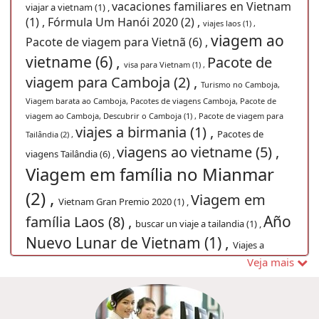
vacaciones familiares en Vietnam
viajar a vietnam (1) ,
(1) ,
Fórmula Um Hanói 2020 (2) ,
viajes laos (1) ,
viagem ao
Pacote de viagem para Vietnã (6) ,
vietname (6) ,
Pacote de
visa para Vietnam (1) ,
viagem para Camboja (2) ,
Turismo no Camboja,
Viagem barata ao Camboja, Pacotes de viagens Camboja, Pacote de
viagem ao Camboja, Descubrir o Camboja (1) ,
Pacote de viagem para
viajes a birmania (1) ,
Pacotes de
Tailândia (2) ,
viagens ao vietname (5) ,
viagens Tailândia (6) ,
Viagem em família no Mianmar
(2) ,
Viagem em
Vietnam Gran Premio 2020 (1) ,
Año
família Laos (8) ,
buscar un viaje a tailandia (1) ,
Nuevo Lunar de Vietnam (1) ,
Viajes a
Visados de Vietnam 2018
Veja mais
Yangon (1) ,
viagem vietna (7) ,
Complejo de Trang An (1) ,
Viajes a
(1) ,
Excursões no Vietnã (5) ,
Indochina (1) ,