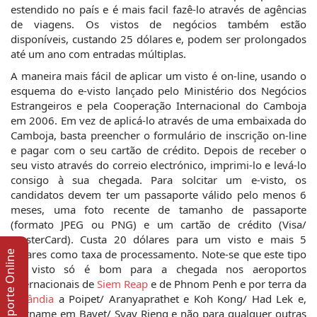
estendido no país e é mais facil fazê-lo através de agências
de viagens. Os vistos de negócios também estão
disponíveis, custando 25 dólares e, podem ser prolongados
até um ano com entradas múltiplas.
A maneira mais fácil de aplicar um visto é on-line, usando o
esquema do e-visto lançado pelo Ministério dos Negócios
Estrangeiros e pela Cooperação Internacional do Camboja
em 2006. Em vez de aplicá-lo através de uma embaixada do
Camboja, basta preencher o formulário de inscrição on-line
e pagar com o seu cartão de crédito. Depois de receber o
seu visto através do correio electrónico, imprimi-lo e levá-lo
consigo à sua chegada. Para solcitar um e-visto, os
candidatos devem ter um passaporte válido pelo menos 6
meses, uma foto recente de tamanho de passaporte
(formato JPEG ou PNG) e um cartão de crédito (Visa/
MasterCard). Custa 20 dólares para um visto e mais 5
dólares como taxa de processamento. Note-se que este tipo
Suporte Online
de visto só é bom para a chegada nos aeroportos
internacionais de
Siem Reap
e de Phnom Penh e por terra da
Tailândia
a Poipet/ Aranyaprathet e Koh Kong/ Had Lek e,
Vietname em Bavet/ Svay Rieng e não para qualquer outras