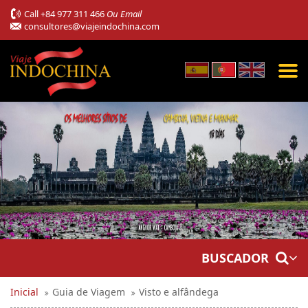
Call
+84 977 311 466
Ou Email
consultores@viajeindochina.com
BUSCADOR
Inicial
Guia de Viagem
Visto e alfândega