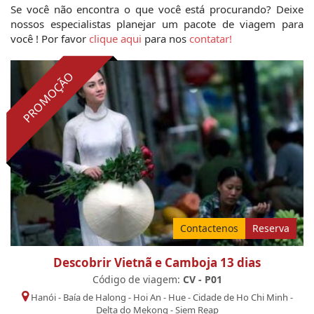
Se você não encontra o que você está procurando? Deixe 
nossos especialistas planejar um pacote de viagem para 
você ! Por favor 
clique aqui
 para nos 
contatar!
PROMOÇÃO
Contactenos
Reserva
Descobrir Vietnã e Camboja 13 dias
Código de viagem:
CV - P01
Hanói
-
Baía de Halong
-
Hoi An
-
Hue
-
Cidade de Ho Chi Minh
-
Delta do Mekong
-
Siem Reap