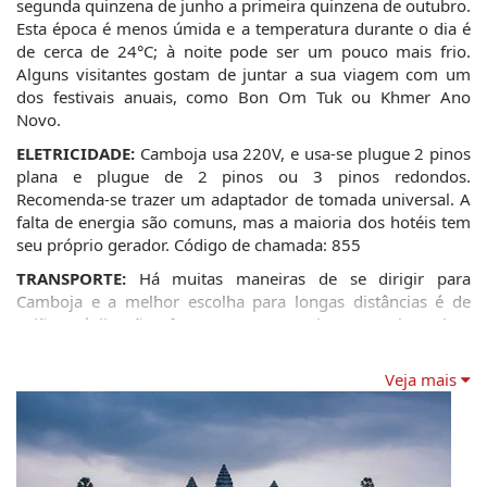
segunda quinzena de junho a primeira quinzena de outubro. 
Esta época é menos úmida e a temperatura durante o dia é 
de cerca de 24°C; à noite pode ser um pouco mais frio. 
Alguns visitantes gostam de juntar a sua viagem com um 
dos festivais anuais, como Bon Om Tuk ou Khmer Ano 
Novo.
ELETRICIDADE:
 Camboja usa 220V, e usa-se plugue 2 pinos 
plana e plugue de 2 pinos ou 3 pinos redondos. 
Recomenda-se trazer um adaptador de tomada universal. A 
falta de energia são comuns, mas a maioria dos hotéis tem 
seu próprio gerador. Código de chamada: 855
TRANSPORTE:
 Há muitas maneiras de se dirigir para 
Camboja e a melhor escolha para longas distâncias é de 
avião. Há ligações frequentes entre Phnom Penh e Siem 
Reap com Siem Reap Airways. Nas cidades é melhor usar-se 
moto, triciclo ou táxi. Andar a pé pode ser divertido se não 
Veja mais
está muito quente e sabe as distâncias e caminho. No 
entanto, muitos dos pontos turísticos e atrações em Siem 
Reap ficam muito longe para caminhar. Você poderia 
caminhar, mas provavelmente não seria tão agradável como 
ter motorista, particularmente através do engarrafamento. 