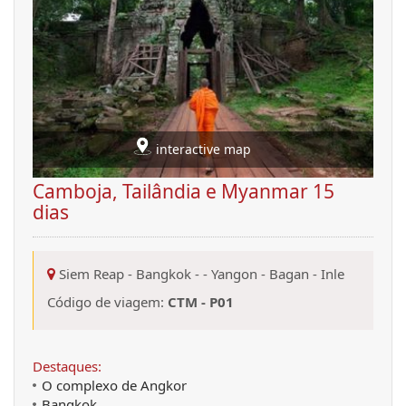
interactive map
Camboja, Tailândia e Myanmar 15
dias
Siem Reap
-
Bangkok
-
-
Yangon
-
Bagan
-
Inle
Código de viagem:
CTM - P01
Destaques:
O complexo de Angkor
Bangkok