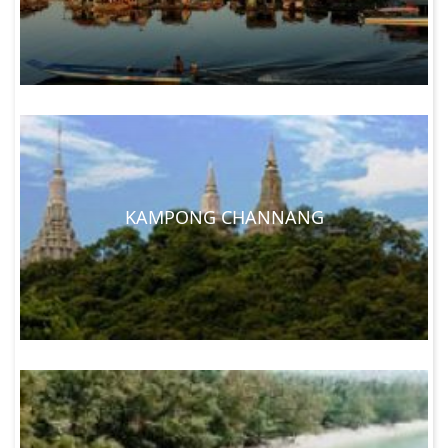
atrações turísticas ainda ficam abertas e há pouca 
perturbação dos planos de viagem.
IDIOMA:
 Língua Nacional do Camboja é Khmer. Como em 
outras ex-colônias francesas, geração mais velha fala 
francês muito bem, enquanto a geração mais jovem prefere 
Inglês. Excepto aos grandes centros de Phnom Penh e Siem 
Reap, a maioria das pessoas só fala Khmer, mas você 
sempre vai encontrar alguém que fala Inglês.
OLÁ: Sour Sdei
KAMPONG CHANNANG
OBRIGADO: Aw Kuhn