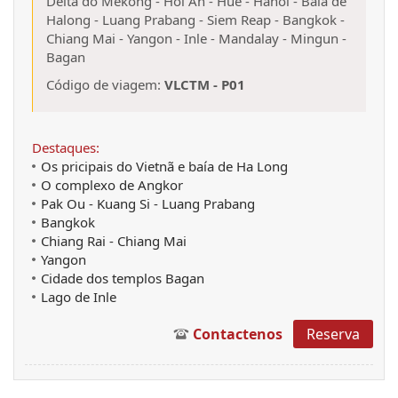
Delta do Mekong
-
Hoi An
-
Hue
-
Hanói
-
Baía de
Halong
-
Luang Prabang
-
Siem Reap
-
Bangkok
-
Chiang Mai
-
Yangon
-
Inle
-
Mandalay
-
Mingun
-
Bagan
Código de viagem:
VLCTM - P01
Destaques:
Os pricipais do Vietnã e baía de Ha Long
O complexo de Angkor
Pak Ou - Kuang Si - Luang Prabang
Bangkok
Chiang Rai - Chiang Mai
Yangon
Cidade dos templos Bagan
Lago de Inle
Contactenos
Reserva