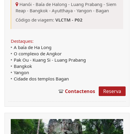
Hanói
-
Baía de Halong
-
Luang Prabang
-
Siem
Reap
-
Bangkok
-
Ayutthaya
-
Yangon
-
Bagan
Código de viagem:
VLCTM - P02
Destaques:
A baía de Ha Long
O complexo de Angkor
Pak Ou - Kuang Si - Luang Prabang
Bangkok
Yangon
Cidade dos templos Bagan
Contactenos
Reserva