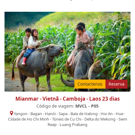
Contactenos
Reserva
Mianmar - Vietnã - Camboja - Laos 23 dias
Código de viagem:
MVCL - P05
Yangon
-
Bagan
-
Hanói
-
Sapa
-
Baía de Halong
-
Hoi An
-
Hue
-
Cidade de Ho Chi Minh
-
Túneis de Cu Chi
-
Delta do Mekong
-
Siem
Reap
-
Luang Prabang