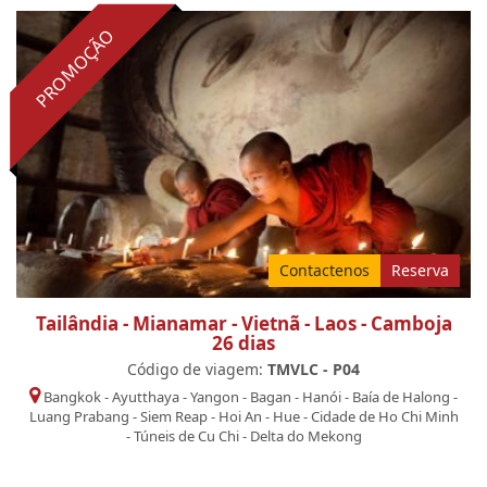
PROMOÇÃO
Contactenos
Reserva
Tailândia - Mianamar - Vietnã - Laos - Camboja
26 dias
Código de viagem:
TMVLC - P04
Bangkok
-
Ayutthaya
-
Yangon
-
Bagan
-
Hanói
-
Baía de Halong
-
Luang Prabang
-
Siem Reap
-
Hoi An
-
Hue
-
Cidade de Ho Chi Minh
-
Túneis de Cu Chi
-
Delta do Mekong