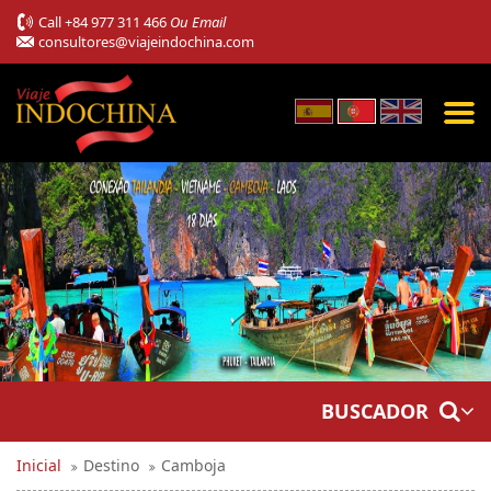
Call
+84 977 311 466
Ou Email
consultores@viajeindochina.com
BUSCADOR
Inicial
Destino
Camboja