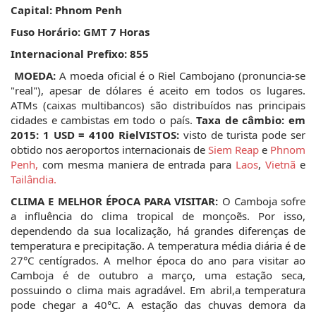
Capital: Phnom Penh
Fuso Horário: GMT 7
Horas
Internacional Prefixo: 855
MOEDA:
 A moeda oficial é o Riel Cambojano (pronuncia-se 
"real"), apesar de dólares é aceito em todos os lugares. 
ATMs (caixas multibancos) são distribuídos nas principais 
cidades e cambistas em todo o país. 
Taxa de câmbio: em 
2015: 1 USD = 4100 Riel
VISTOS:
 visto de turista pode ser 
obtido nos aeroportos internacionais de 
Siem Reap
 e 
Phnom 
Penh,
 com mesma maniera de entrada para 
Laos
, 
Vietnã
 e 
Tailândia. 
CLIMA E MELHOR ÉPOCA PARA VISITAR:
 O Camboja sofre 
a influência do clima tropical de monçoẽs. Por isso, 
dependendo da sua localização, há grandes diferenças de 
temperatura e precipitação. A temperatura média diária é de 
27°C centígrados. A melhor época do ano para visitar ao 
Camboja é de outubro a março, uma estação seca, 
possuindo o clima mais agradável. Em abril,a temperatura 
pode chegar a 40°C. A estação das chuvas demora da 