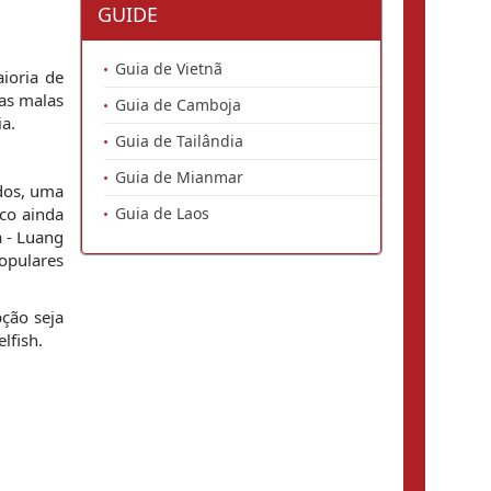
GUIDE
Guia de Vietnã
ioria de
 as malas
Guia de Camboja
ia.
Guia de Tailândia
Guia de Mianmar
dos, uma
rco ainda
Guia de Laos
a - Luang
opulares
ção seja
lfish.