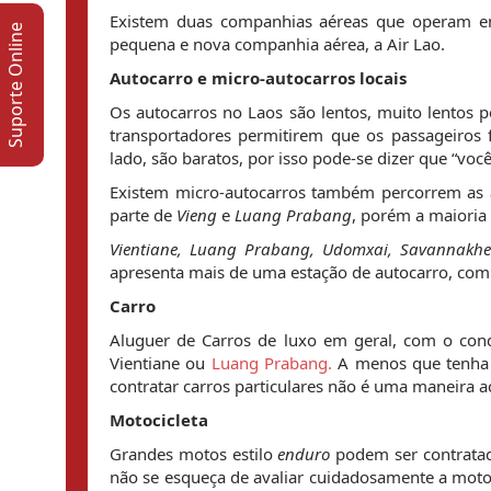
Existem duas companhias aéreas que operam
Suporte Online
pequena e nova companhia aérea, a Air Lao.
Autocarro e micro-autocarros locais
Os autocarros no Laos são lentos, muito lentos p
transportadores permitirem que os passageiros 
lado, são baratos, por isso pode-se dizer que “voc
Existem micro-autocarros também percorrem as á
parte de
Vieng
e
Luang Prabang
, porém a maioria 
Vientiane, Luang Prabang, Udomxai, Savannakh
apresenta mais de uma estação de autocarro, com 
Carro
Aluguer de Carros de luxo em geral, com o con
Vientiane ou
Luang Prabang.
A menos que tenha n
contratar carros particulares não é uma maneira 
Motocicleta
Grandes motos estilo
enduro
podem ser contratad
não se esqueça de avaliar cuidadosamente a moto, 