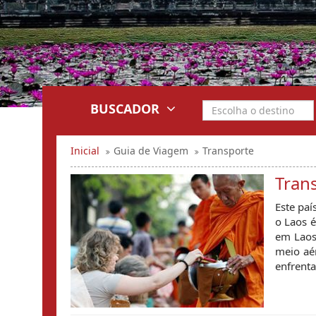
BUSCADOR
Inicial
Guia de Viagem
Transporte
Tran
Este paí
o Laos é
em Laos 
meio aér
enfrenta