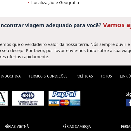
Localização e Geografia
Vamos a
 encontrar viagem adequado para você?
mos que o verdadeiro valor da nossa terra. Nós sempre ouvir e
 seu desejo. Por favor, por favor envie-nos tudo sobre a sua via
es ofertas rapidamente.
EINDOCHINA
TERMOS & CONDIÇÕES
POLÍTICAS
FOTOS
LINK Ú
Si
FÉRIAS VIETNÃ
FÉRIAS CAMBOJA
FÉRIA