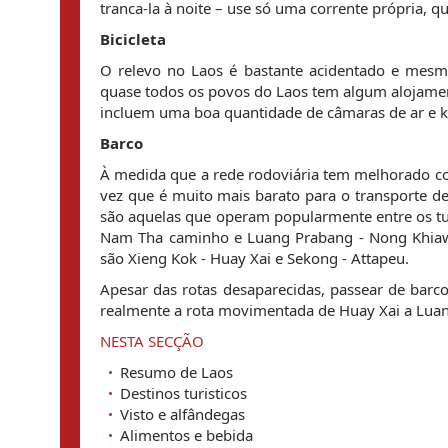
tranca-la à noite – use só uma corrente própria, qu
Bicicleta
O relevo no Laos é bastante acidentado e mesmo
quase todos os povos do Laos tem algum alojament
incluem uma boa quantidade de câmaras de ar e kits 
Barco
À medida que a rede rodoviária tem melhorado co
vez que é muito mais barato para o transporte de
são aquelas que operam popularmente entre os tur
Nam Tha caminho e Luang Prabang - Nong Khiaw
são Xieng Kok - Huay Xai e Sekong - Attapeu.
Apesar das rotas desaparecidas, passear de bar
realmente a rota movimentada de Huay Xai a Luang
NESTA SECÇÃO
Resumo de Laos
Destinos turisticos
Visto e alfândegas
Alimentos e bebida