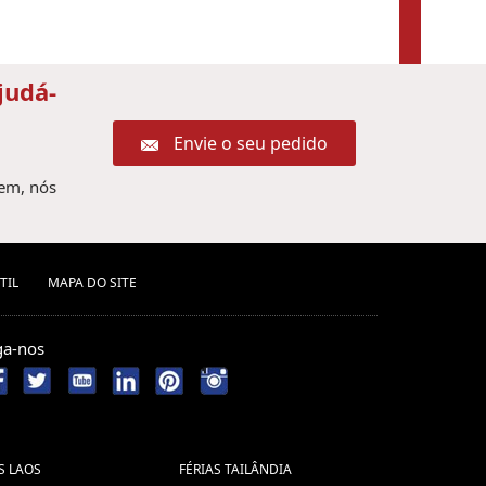
judá-
Envie o seu pedido
gem, nós
TIL
MAPA DO SITE
ga-nos
S LAOS
FÉRIAS TAILÂNDIA