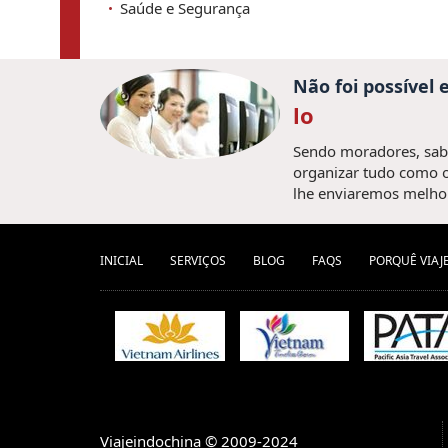
Saúde e Segurança
Não foi possível
lo
Sendo moradores, sabe
organizar tudo como o
lhe enviaremos melhor
INICIAL
SERVIÇOS
BLOG
FAQS
PORQUÊ VIAJ
Viajeindochina © 2009-2024