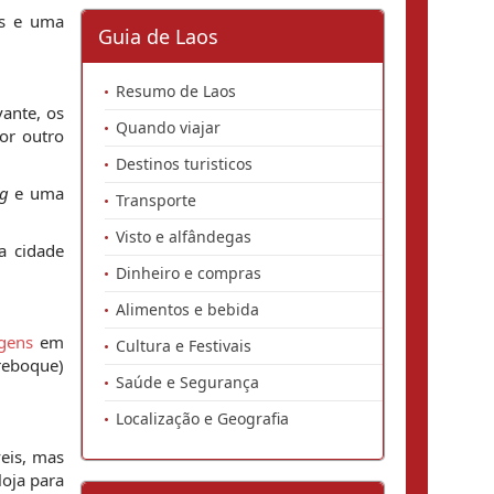
es e uma
Guia de Laos
Resumo de Laos
vante, os
Quando viajar
or outro
Destinos turisticos
g
e uma
Transporte
Visto e alfândegas
a cidade
Dinheiro e compras
Alimentos e bebida
gens
em
Cultura e Festivais
reboque)
Saúde e Segurança
Localização e Geografia
eis, mas
loja para