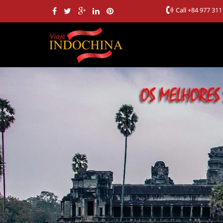
Call
+84 977 311