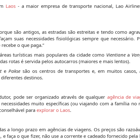
 em
Laos
- a maior empresa de transporte nacional, Lao Airlin
orque são antigos, as estradas são estreitas e tendo como agra
façam suas necessidades fisiológicas sempre que necessário. P
ê recebe o que paga.”
reas turísticas mais populares da cidade como
Vientiane
a
Van
das rotas é servida pelos autocarros (maiores e mais lentos).
et
e
Pakse
são os centros de transportes e, em muitos casos, 
diferentes destinos.
dutor, pode ser organizado através de qualquer
agência de via
ecessidades muito específicas (ou viajando com a família no 
aconselhável para
explorar o Laos
.
as a longo prazo em agências de viagens. Os preços são razoáv
e faça o que fizer, não use a corrente e cadeado fornecido pela 