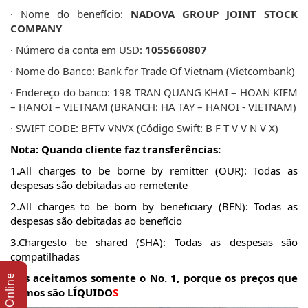
· Nome do benefício:
NADOVA GROUP JOINT STOCK
COMPANY
· Número da conta em USD:
1055660807
· Nome do Banco: Bank for Trade Of Vietnam (Vietcombank)
· Endereço do banco: 198 TRAN QUANG KHAI – HOAN KIEM
– HANOI – VIETNAM (BRANCH: HA TAY – HANOI - VIETNAM)
· SWIFT CODE: BFTV VNVX (Código Swift: B F T V V N V X)
Nota: Quando cliente faz transferências:
1.All charges to be borne by remitter (OUR): Todas as
despesas são debitadas ao remetente
2.All charges to be born by beneficiary (BEN): Todas as
despesas são debitadas ao benefício
3.Chargesto be shared (SHA): Todas as despesas são
compatilhadas
Nós aceitamos somente o No. 1, porque os preços que
damos são LÍQUIDO
S