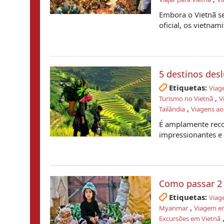
Embora o Vietnã s
oficial, os vietnami
5 destinos des
Etiquetas:
Viag
,
Turismo no Vietnã
V
,
Tailândia
Viagens ao
É amplamente recon
impressionantes e e
Como passar 2
Etiquetas:
Viag
,
Myanmar
Viagem e
Excursões em Vietnã