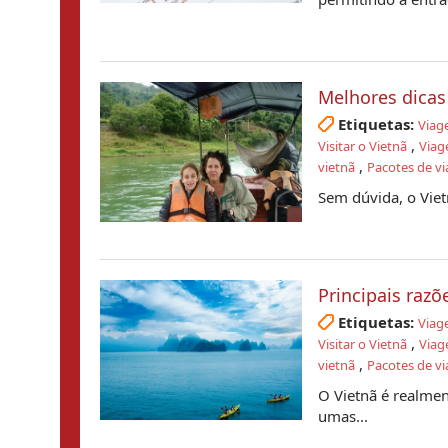
Melhores dicas 
Etiquetas:
Viag
,
Visitar o Vietnã
Viag
,
vietnã
Pacotes de vi
Sem dúvida, o Viet
Principais razõ
Etiquetas:
Viag
,
Visitar o Vietnã
Viag
,
vietnã
Pacotes de vi
O Vietnã é realmen
umas...