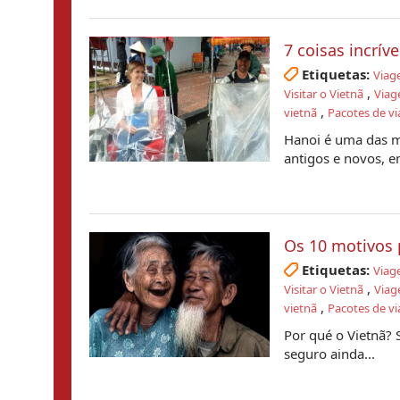
7 coisas incrív
Etiquetas:
Viag
,
Visitar o Vietnã
Viag
,
vietnã
Pacotes de vi
Hanoi é uma das ma
antigos e novos, e
Os 10 motivos p
Etiquetas:
Viag
,
Visitar o Vietnã
Viag
,
vietnã
Pacotes de vi
Por qué o Vietnã? 
seguro ainda...