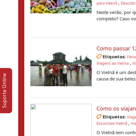
,
para Vietnã
Descobri
Neste verão, por qu
completo? Caso voc
Como passar 12
Etiquetas:
Féri
,
Viagens ao Vietna
Vi
O Vietnã é um dest
Suporte Online
causa de sua beleza
Como os viajan
Etiquetas:
Viag
,
Excurcoes Vietnã
Via
O Vietnã tem conhe