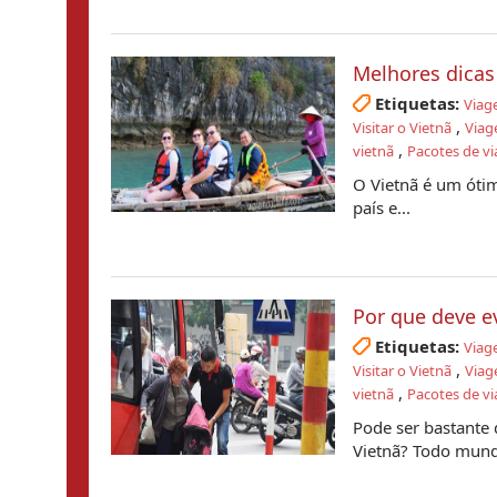
Melhores dicas
Etiquetas:
Viag
,
Visitar o Vietnã
Viag
,
vietnã
Pacotes de vi
O Vietnã é um ótim
país e...
Por que deve e
Etiquetas:
Viag
,
Visitar o Vietnã
Viag
,
vietnã
Pacotes de vi
Pode ser bastante d
Vietnã? Todo mund