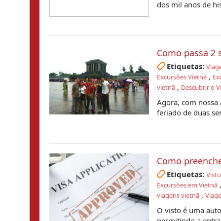
dos mil anos de hist
Como passa 2 
Etiquetas:
Viag
,
Excursões Vietnã
Ex
,
vietnã
Descubrir o V
Agora, com nossa a
feriado de duas se
Como preencher
Etiquetas:
Vist
Excursões em Vietnã
,
viagens vietnã
Viage
O visto é uma auto
permitindo a entrad