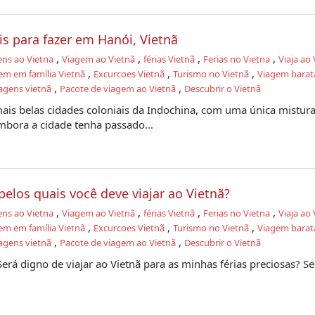
eis para fazer em Hanói, Vietnã
,
,
,
,
ens ao Vietna
Viagem ao Vietnã
férias Vietnã
Ferias no Vietna
Viaja ao 
,
,
,
em em família Vietnã
Excurcoes Vietnã
Turismo no Vietnã
Viagem barat
,
,
agens vietnã
Pacote de viagem ao Vietnã
Descubrir o Vietnã
is belas cidades coloniais da Indochina, com uma única mistura
mbora a cidade tenha passado...
elos quais você deve viajar ao Vietnã?
,
,
,
,
ens ao Vietna
Viagem ao Vietnã
férias Vietnã
Ferias no Vietna
Viaja ao 
,
,
,
em em família Vietnã
Excurcoes Vietnã
Turismo no Vietnã
Viagem barat
,
,
agens vietnã
Pacote de viagem ao Vietnã
Descubrir o Vietnã
Será digno de viajar ao Vietnã para as minhas férias preciosas? Se