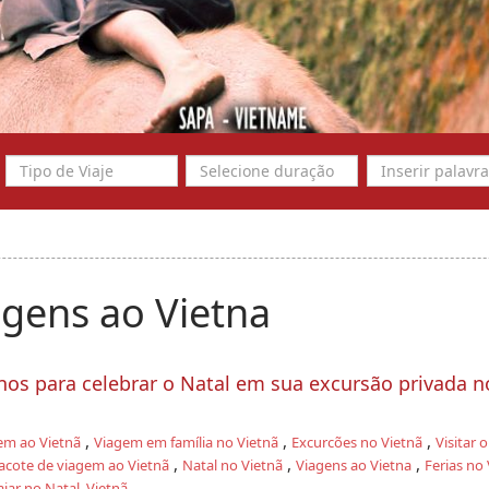
gens ao Vietna
nos para celebrar o Natal em sua excursão privada n
,
,
,
em ao Vietnã
Viagem em família no Vietnã
Excurcões no Vietnã
Visitar 
,
,
,
acote de viagem ao Vietnã
Natal no Vietnã
Viagens ao Vietna
Ferias no 
ajar no Natal, Vietnã