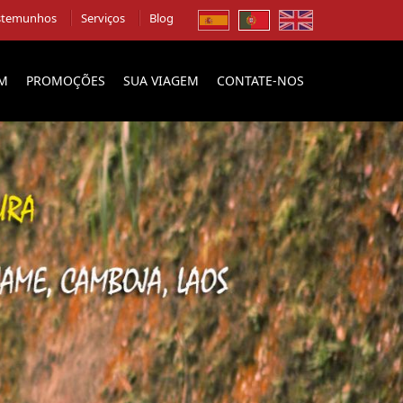
stemunhos
Serviços
Blog
EM
PROMOÇÕES
SUA VIAGEM
CONTATE-NOS