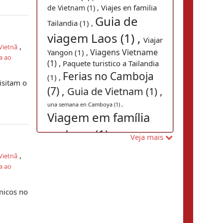
Viajes en familia
de Vietnam (1) ,
Guia de
Tailandia (1) ,
viagem Laos (1) ,
Viajar
,
Vietnã
Viagens Vietname
Yangon (1) ,
a ao
(1) ,
Paquete turistico a Tailandia
Ferias no Camboja
(1) ,
isitam o
(7) ,
Guia de Vietnam (1) ,
una semana en Camboya (1) ,
Viagem em família
no Laos (1) ,
Kim Jong
Veja mais
Un (1) ,
guia de viajes indochina
,
Vietnã
Turismo no
(1) ,
a ao
Camboja, Viagem
barata ao Camboja,
ômicos no
Pacotes de viagens
Camboja, Pacote de