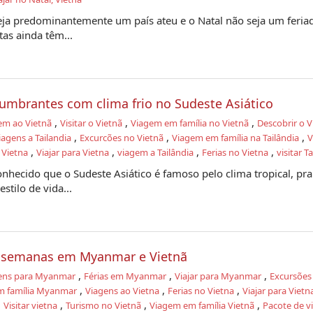
eja predominantemente um país ateu e o Natal não seja um feria
tas ainda têm...
lumbrantes com clima frio no Sudeste Asiático
,
,
,
em ao Vietnã
Visitar o Vietnã
Viagem em família no Vietnã
Descobrir o V
,
,
,
iagens a Tailandia
Excurcões no Vietnã
Viagem em família na Tailândia
V
,
,
,
,
 Vietna
Viajar para Vietna
viagem a Tailândia
Ferias no Vietna
visitar T
hecido que o Sudeste Asiático é famoso pelo clima tropical, pra
stilo de vida...
 semanas em Myanmar e Vietnã
,
,
,
ens para Myanmar
Férias em Myanmar
Viajar para Myanmar
Excursões
,
,
,
m família Myanmar
Viagens ao Vietna
Ferias no Vietna
Viajar para Vietn
,
,
,
,
Visitar vietna
Turismo no Vietnã
Viagem em família Vietnã
Pacote de 