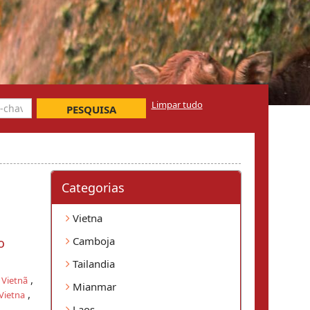
Limpar tudo
PESQUISA
Categorias
Vietna
Camboja
o
Tailandia
,
o Vietnã
Mianmar
,
Vietna
Laos