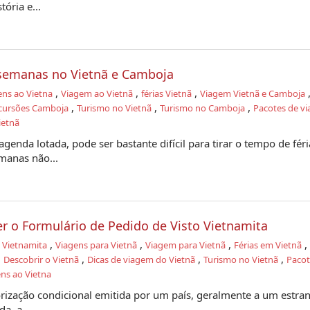
ória e...
semanas no Vietnã e Camboja
,
,
,
ens ao Vietna
Viagem ao Vietnã
férias Vietnã
Viagem Vietnã e Camboja
,
,
,
cursões Camboja
Turismo no Vietnã
Turismo no Camboja
Pacotes de vi
ietnã
genda lotada, pode ser bastante difícil para tirar o tempo de fér
manas não...
 o Formulário de Pedido de Visto Vietnamita
,
,
,
,
o Vietnamita
Viagens para Vietnã
Viagem para Vietnã
Férias em Vietnã
,
,
,
,
Descobrir o Vietnã
Dicas de viagem do Vietnã
Turismo no Vietnã
Pacot
ns ao Vietna
rização condicional emitida por um país, geralmente a um estran
a, a...