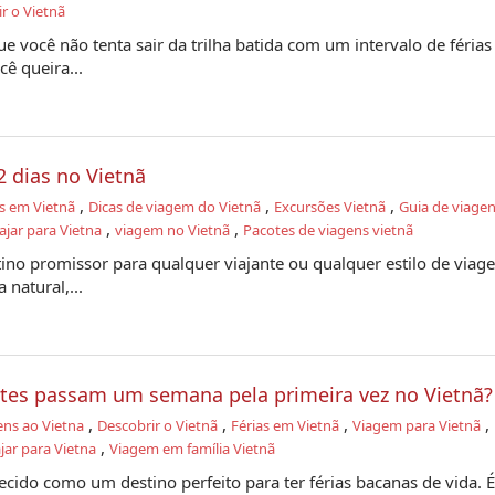
r o Vietnã
e você não tenta sair da trilha batida com um intervalo de férias
ê queira...
 dias no Vietnã
,
,
,
as em Vietnã
Dicas de viagem do Vietnã
Excursões Vietnã
Guia de viagen
,
,
ajar para Vietna
viagem no Vietnã
Pacotes de viagens vietnã
ino promissor para qualquer viajante ou qualquer estilo de viag
 natural,...
tes passam um semana pela primeira vez no Vietnã?
,
,
,
,
ens ao Vietna
Descobrir o Vietnã
Férias em Vietnã
Viagem para Vietnã
,
jar para Vietna
Viagem em família Vietnã
cido como um destino perfeito para ter férias bacanas de vida. É 