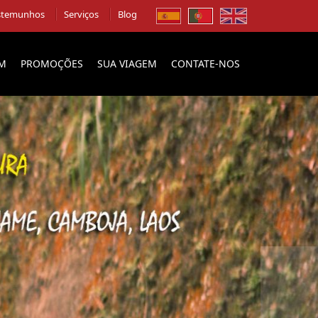
stemunhos
Serviços
Blog
EM
PROMOÇÕES
SUA VIAGEM
CONTATE-NOS