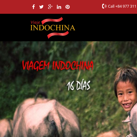
Call
+84 977 311