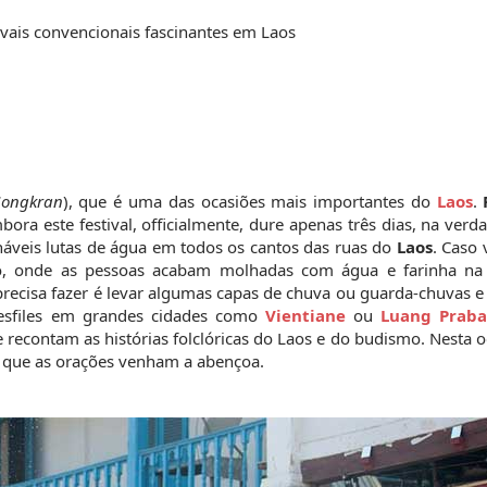
Songkran
), que é uma das ocasiões mais importantes do 
Laos
. 
a este festival, officialmente, dure apenas três dias, na verda
áveis lutas de água em todos os cantos das ruas do 
Laos
. Caso 
vo, onde as pessoas acabam molhadas com água e farinha na 
recisa fazer é levar algumas capas de chuva ou guarda-chuvas e 
esfiles em grandes cidades como 
Vientiane
 ou 
Luang Prab
econtam as histórias folclóricas do Laos e do budismo. Nesta oc
 que as orações venham a abençoa.