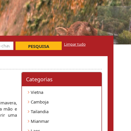
Limpar tudo
PESQUISA
Categorias
Vietna
Camboja
imavera, 
a mão e 
Tailandia
rir uma 
Mianmar
Laos