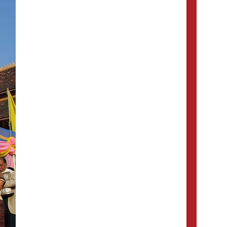
viagem ao
Premio (1) ,
vietname (6) ,
Turismo no Mianmar (4) ,
Pacotes de
visitar Tailândia (16) ,
viagens Camboja (3) ,
rutas
tailandia, viajes tailandia,
vacaciones tailandia, viajar a
tailandia, la playa de tailandia,
guia de viajes indochina (1) ,
visa
viagem
para Vietnam (1) ,
vietna (7) ,
Cascadas de
Kuang Si (1) ,
imperial de Hue (1) ,
cultura de
Baia Ha Long (1) ,
alimentos y bebidas
vietnam (1) ,
X ferias
en Vietnam (1) ,
tailandia (1) ,
14 días en
Vietnam (1) ,
vietnam turismo (1) ,
Recorrido Myanmar