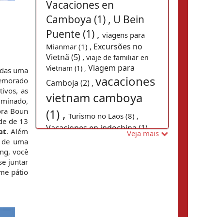
Vacaciones en
Camboya (1) ,
U Bein
Puente (1) ,
viagens para
Excursões no
Mianmar (1) ,
Vietnã (5) ,
viaje de familiar en
Viagem para
Vietnam (1) ,
das uma 
vacaciones
emorado 
Camboja (2) ,
vos, as 
vietnam camboya
minado, 
(1) ,
ra Boun 
Turismo no Laos (8) ,
de de 13 
Vacaciones en indochina (1) ,
at
. Além 
Veja mais
Tran Quoc (1) ,
 de uma 
visitar
ng, você 
Camboja (9) ,
Visados de Vietnam 2018
 juntar 
viajes a myanmar (1)
(1) ,
me pátio 
,
Año Nuevo Lunar de Vietnam (1) ,
Viagens para Vietnã (27) ,
Viajes a Vietnam en Vietnam Gran