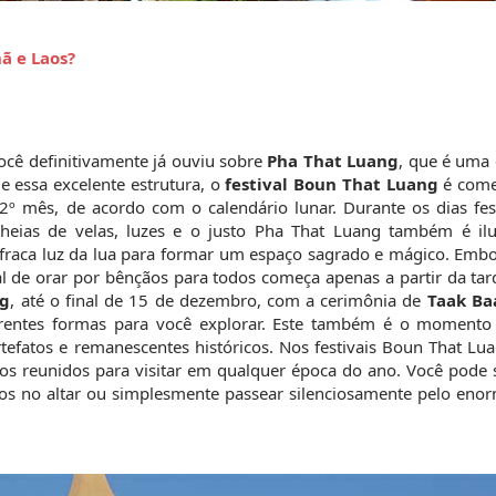
ã e Laos?
você definitivamente já ouviu sobre 
Pha That Luang
, que é uma 
essa excelente estrutura, o 
festival Boun That Luang
 é com
 mês, de acordo com o calendário lunar. Durante os dias festi
cheias de velas, luzes e o justo Pha That Luang também é ilu
 fraca luz da lua para formar um espaço sagrado e mágico. Embo
l de orar por bênçãos para todos começa apenas a partir da tar
ng
, até o final de 15 de dezembro, com a cerimônia de 
Taak Ba
iferentes formas para você explorar. Este também é o momento
efatos e remanescentes históricos. Nos festivais Boun That Lua
s reunidos para visitar em qualquer época do ano. Você pode se
ensos no altar ou simplesmente passear silenciosamente pelo enor