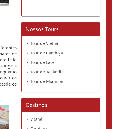
Nossos Tours
Tour de Vietnã
erentes 
Tour de Camboja
hares de 
te feito 
Tour de Laos
tinge a 
enquanto 
Tour de Tailândia
ouvir os 
Tour de Mianmar
desde os 
Destinos
Vietnã
Camboja