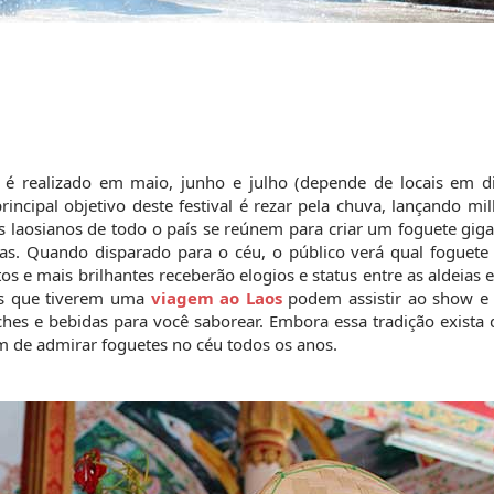
) é realizado em maio, junho e julho (depende de locais em dif
incipal objetivo deste festival é rezar pela chuva, lançando mil
 laosianos de todo o país se reúnem para criar um foguete gigan
s. Quando disparado para o céu, o público verá qual foguete a
tos e mais brilhantes receberão elogios e status entre as aldeias 
es que tiverem uma 
viagem ao Laos
 podem assistir ao show e 
es e bebidas para você saborear. Embora essa tradição exista 
m de admirar foguetes no céu todos os anos.