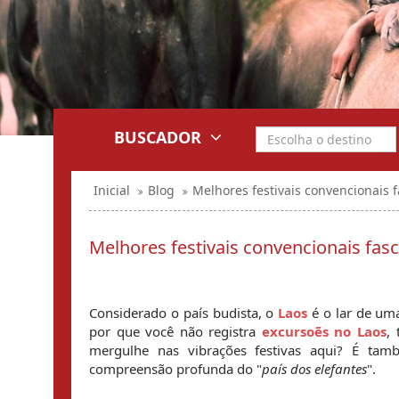
BUSCADOR
Inicial
Blog
Melhores festivais convencionais 
Melhores festivais convencionais fas
Considerado o país budista, o
 Laos
 é o lar de um
por que você não registra 
excursoẽs no Laos
,
mergulhe nas vibrações festivas aqui? É tamb
compreensão profunda do "
país dos elefantes
".