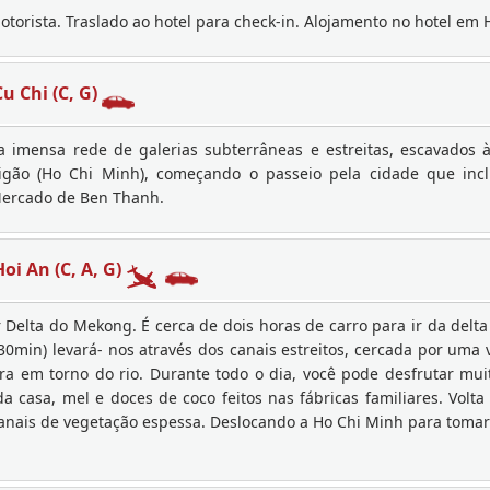
torista. Traslado ao hotel para check-in. Alojamento no hotel em 
u Chi (C, G)
a imensa rede de galerias subterrâneas e estreitas, escavados à
igão (Ho Chi Minh), começando o passeio pela cidade que incl
Mercado de Ben Thanh.
oi An (C, A, G)
r Delta do Mekong. É cerca de dois horas de carro para ir da del
min) levará- nos através dos canais estreitos, cercada por uma 
 em torno do rio. Durante todo o dia, você pode desfrutar muito
 da casa, mel e doces de coco feitos nas fábricas familiares. Vol
canais de vegetação espessa. Deslocando a Ho Chi Minh para tomar