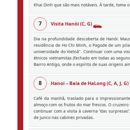
Khai Dinh que são mais notáveis. À tarde, toma o
7
Visita Hanói (C, G)
Dia na profundidade descoberta de Hanói: Mauso
residência de Ho Chi Minh, o Pagode de um pilar
universidade do Vietnã". Continuar com uma vis
étnicos vietnamitas (fechado em todas as segunda
Bairro Antigo, onde o espírito de suas origens a
8
Hanoi – Baía de HaLong (C, A, J, G)
Café da manhã, traslado para o impressionant
almoço com os frutos do mar frescos. O cruzeiro 
continuar com a visita à caverna “das surpresas
de junco nas cabines privadas.