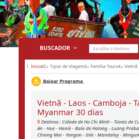
BUSCADOR
Inicial
Tipos de Viagem
Família Tours
Vietnã
Baixar Programa
Vietnã - Laos - Camboja - T
Myanmar 30 dias
Destinos :
Cidade de Ho Chi Minh
-
Túneis de C
An
-
Hue
-
Hanói
-
Baía de Halong
-
Luang Prab
Chiang Mai
-
Yangon
-
Inle
-
Mandalay
-
Mingu