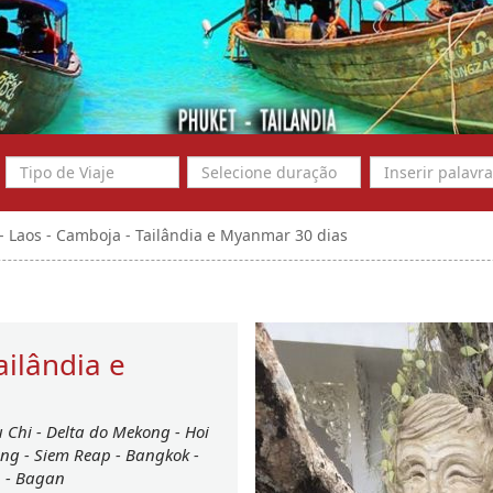
 - Laos - Camboja - Tailândia e Myanmar 30 dias
ailândia e
u Chi
-
Delta do Mekong
-
Hoi
ang
-
Siem Reap
-
Bangkok
-
n
-
Bagan