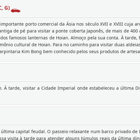
C, G)
mportante porto comercial da Ásia nos século XVII e XVIII cuja a
antiga de pé para visitar a ponte coberta Japonês, de mais de 400 
os famosos lanternas de Hoian. Almoço pela sua conta. À tarde, 
imônio cultural de Hoian. Para no caminho para visitar duas aldeia
carpintaria Kim Bong bem conhecido pelos seus produtos de artesan
. À tarde, visitar a Cidade Imperial onde estabeleceu a última 
 última capital feudal. O passeio relaxante num barco privado de 
ssa visita à tarde para atender alguns túmulos reais da última di