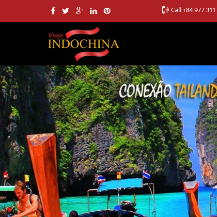
Call
+84 977 311