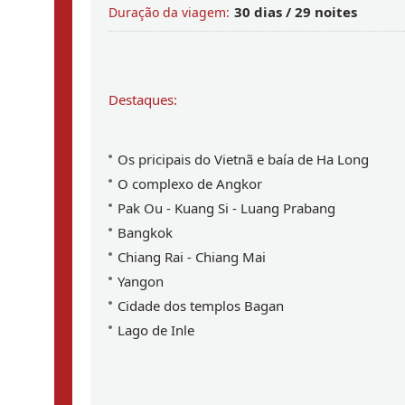
30 dias / 29 noites
Duração da viagem:
Destaques:
Os pricipais do Vietnã e baía de Ha Long
Vietnã - Laos - Camboja - Tailândia e Myanma
Grupo de Maria del Pilar Ester Arroyo de Ga
Grupo de Sra. Maria de las Mercedes Suppo
Grupo de Sra. Maria Pilar
O complexo de Angkor
Pak Ou - Kuang Si - Luang Prabang
Bangkok
Chiang Rai - Chiang Mai
Yangon
Cidade dos templos Bagan
Lago de Inle