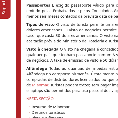
Passaportes
É exigido passaporte válido para c
emitido pelas Embaixadas e pelos Consulados-Ge
menos seis meses contados da prevista data de pa
Tipos de visto
O visto de turista permite uma e
dólares americanos. O visto de negócios permite
caso, que custa 30 dólares americanos. O visto n
aceitação prévia do Ministério de Hotelaria e Tur
Visto à chegada
O visto na chegada é concedid
qualquer país que tenham passaporte comum.A valid
de negócios. A taxa de emissão de visto é 50 dóla
Alfândega
Todas as quantias de moedas estr
Alfândega no aeroporto birmanês. É totalmente p
compradas de distribuidores licenciados ou que p
de
Mianmar.
Turistas podem trazer, sem pagar imp
e laptops são permitidos para uso pessoal dos viaj
NESTA SECÇÃO
Resumo de Mianmar
Destinos turisticos
Visto e Alfândega