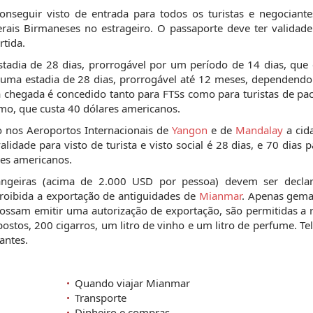
onseguir visto de entrada para todos os turistas e negociante
rais Birmaneses no estrageiro. O passaporte deve ter validade
rtida.
stadia de 28 dias, prorrogável por um período de 14 dias, que 
 uma estadia de 28 dias, prorrogável até 12 meses, dependendo
a chegada é concedido tanto para FTSs como para turistas de p
ismo, que custa 40 dólares americanos.
o nos Aeroportos Internacionais de
Yangon
e de
Mandalay
a cid
ade para visto de turista e visto social é 28 dias, e 70 dias p
res americanos.
angeiras (acima de 2.000 USD por pessoa) devem ser decla
roibida a exportação de antiguidades de
Mianmar
. Apenas gemas
ossam emitir uma autorização de exportação, são permitidas a r
ostos, 200 cigarros, um litro de vinho e um litro de perfume. T
antes.
Quando viajar Mianmar
Transporte
Dinheiro e compras