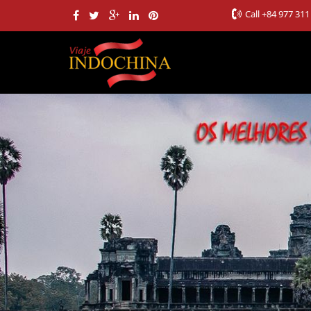
Call
+84 977 311