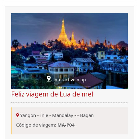
interactive map
Feliz viagem de Lua de mel
Yangon
-
Inle
-
Mandalay
-
-
Bagan
Código de viagem:
MA-P04