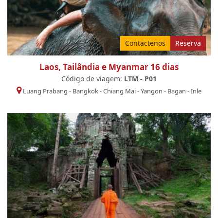
Contactenos
Reserva
Laos, Tailândia e Myanmar 16 dias
Código de viagem:
LTM - P01
Luang Prabang
-
Bangkok
-
Chiang Mai
-
Yangon
-
Bagan
-
Inle