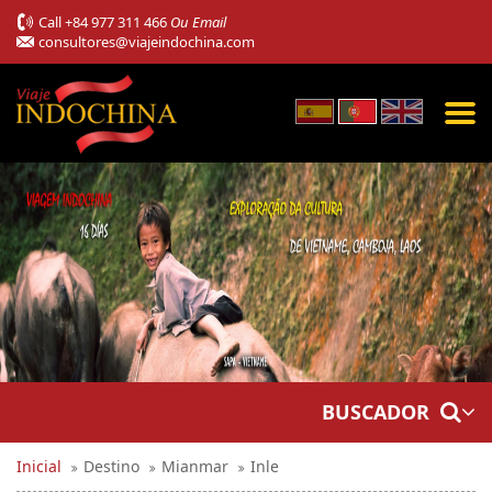
Call
+84 977 311 466
Ou Email
consultores@viajeindochina.com
BUSCADOR
Inicial
Destino
Mianmar
Inle