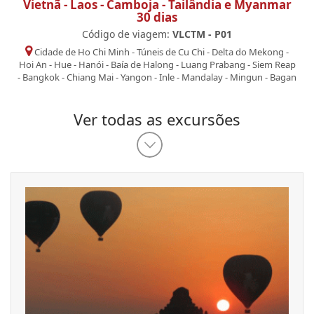
Vietnã - Laos - Camboja - Tailândia e Myanmar
30 dias
Código de viagem:
VLCTM - P01
Cidade de Ho Chi Minh
-
Túneis de Cu Chi
-
Delta do Mekong
-
Hoi An
-
Hue
-
Hanói
-
Baía de Halong
-
Luang Prabang
-
Siem Reap
-
Bangkok
-
Chiang Mai
-
Yangon
-
Inle
-
Mandalay
-
Mingun
-
Bagan
Ver todas as excursões