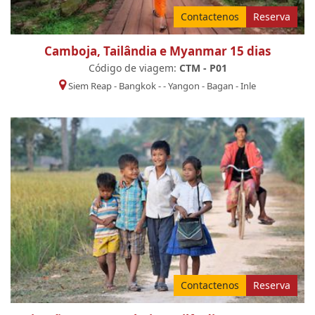
Contactenos
Reserva
Camboja, Tailândia e Myanmar 15 dias
Código de viagem:
CTM - P01
Siem Reap
-
Bangkok
-
-
Yangon
-
Bagan
-
Inle
Contactenos
Reserva