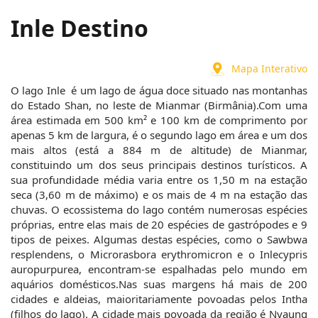
Inle Destino
Mapa Interativo
O lago Inle  é um lago de água doce situado nas montanhas 
do Estado Shan, no leste de Mianmar (Birmânia).Com uma 
área estimada em 500 km² e 100 km de comprimento por 
apenas 5 km de largura, é o segundo lago em área e um dos 
mais altos (está a 884 m de altitude) de Mianmar, 
constituindo um dos seus principais destinos turísticos. A 
sua profundidade média varia entre os 1,50 m na estação 
seca (3,60 m de máximo) e os mais de 4 m na estação das 
chuvas. O ecossistema do lago contém numerosas espécies 
próprias, entre elas mais de 20 espécies de gastrópodes e 9 
tipos de peixes. Algumas destas espécies, como o Sawbwa 
resplendens, o Microrasbora erythromicron e o Inlecypris 
auropurpurea, encontram-se espalhadas pelo mundo em 
aquários domésticos.Nas suas margens há mais de 200 
cidades e aldeias, maioritariamente povoadas pelos Intha 
(filhos do lago). A cidade mais povoada da região é Nyaung 