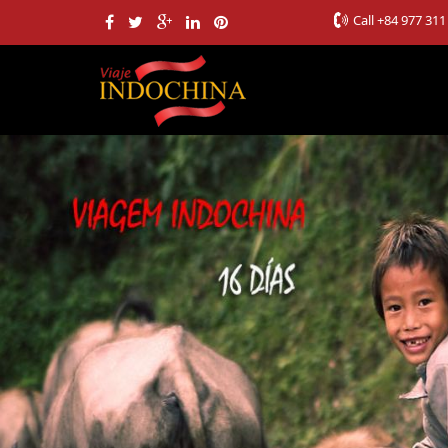
Call
+84 977 311