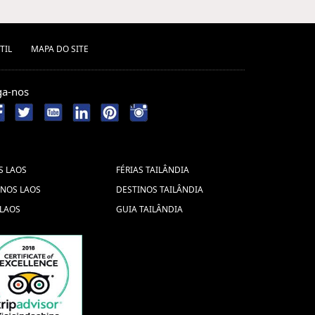
(1) ,
Excusiones Tailandia (1) ,
Viagem em
Qué ver en Vietnam (1) ,
família ao Mianmar (1) ,
Festival
TIL
MAPA DO SITE
viajes
do Meio Outono (1) ,
viajes
viatnam (1) ,
ga-nos
camboya myanmar
(1) ,
Pacote de
Venezuela (1) ,
viagem para Camboja (2) ,
visitar a camboya (1) ,
guia
S LAOS
FÉRIAS TAILÂNDIA
Viagem
de myanmar (1) ,
INOS LAOS
DESTINOS TAILÂNDIA
vietname (1) ,
Sapa Vietnam
 LAOS
GUIA TAILÂNDIA
testting (1) ,
(1) ,
Viaje en
Férias
familia a Tailandia (1) ,
Myanmar (1) ,
viajes vietnam
Viajes a Laos
camboya tailandia (1) ,
(1) ,
Viajes a Vietnam en Vietnam Gran
Pacote de viagem para
Premio (1) ,