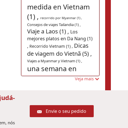
medida en Vietnam
(1) ,
recorrido por Myanmar (1) ,
Consejos de viajes Tailandia (1) ,
Viaje a Laos (1) ,
Los
mejores platos en Da Nang (1)
Dicas
,
Recorrido Vietnam (1) ,
de viagem do Vietnã (5) ,
Viajes a Myanmar y Vietnam (1) ,
una semana en
Camboya (1) ,
Veja mais
Vietnam Tours
ciudad de
(1) ,
viagem no Hoian (1) ,
Ho Chi Minh (1) ,
judá-
consejos de viaje a
Tailandia (1) ,
Envie o seu pedido
7 dias en Tailandia
Vacaciones Trang An
(1) ,
gem, nós