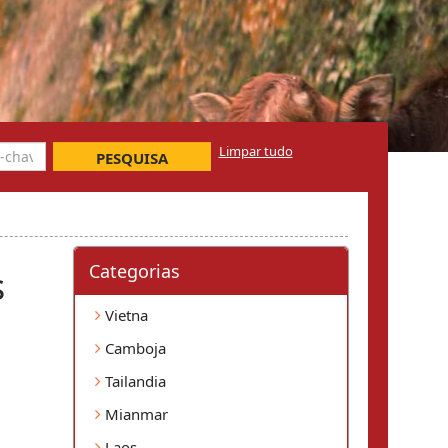
Limpar tudo
PESQUISA
Categorias
s
Vietna
Camboja
Tailandia
Mianmar
Laos