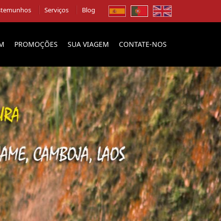
stemunhos
Serviços
Blog
EM
PROMOÇÕES
SUA VIAGEM
CONTATE-NOS