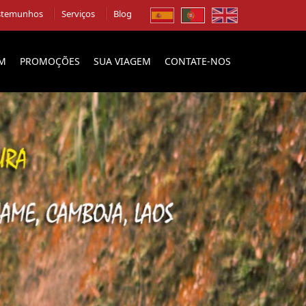
stemunhos
Serviços
Blog
EM
PROMOÇÕES
SUA VIAGEM
CONTATE-NOS