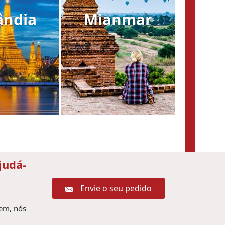
ândia
Mianmar
judá-
Envie o seu pedido
gem, nós