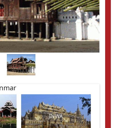
anmar
INWA