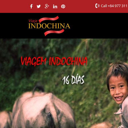
Call
+84 977 311