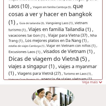
que
Laos (10) ,
Viagem em família Camboja (5) ,
cosas a ver y hacer en bangkok
(1) ,
vietnam
Vangvieng Laos (1) ,
Guia de tailandia (3) ,
Viajes en familia Tailandia (1) ,
turismo (1) ,
Viajar para Vietna (37) ,
vacaciones Sai Gon (1) ,
Nha
Los mejores platos en Da Nang (1) ,
Trang (1) ,
Viajar en Vietnam con niños (1) ,
estafas de viajes Camboya (1) ,
visados de Vietnam (1) ,
Excusiones Laos (1) ,
Dicas de viagem do Vietnã (5) ,
viajes a singapur (1) ,
viajes a myanmar
(1) ,
Viagens para Vietnã (27) ,
Turismo en Laos (1) ,
agencia de viajes vietnam (1) ,
Vietnam Gran Premio (1) ,
Veja mais
Visitar Sapa (1) ,
noticias de viajes de vietnam (1) ,
Estafas
Hanói Grande Prêmio (1) ,
festival vietnam (1) ,
en Tailandia (1) ,
viajes laos (1) ,
Turismo no
Viajes baratos Camboya (1) ,
Mianmar (4) ,
viajes