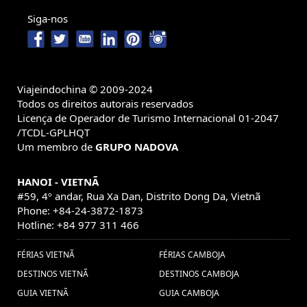
turismo vietnam (1) ,
Rai Vacaciones (1) ,
Siga-nos
Excurcões no Vietnã
visitar saigao (1) ,
Recorrido
(7) ,
Camboya (1) ,
Sapa Vietnã (1) ,
Vietna Transportes (1) ,
viajes camboya
viajes a asia (1) ,
Viajeindochina © 2009-2024
myanmar (1) ,
Guia de viajes
Todos os direitos autorais reservados
Licença de Operador de Turismo Internacional 01-2047
vietnam e indochina (1) ,
Viajes
/TCDL-GPLHQT
Um membro de
GRUPO NADOVA
Visitar vietna (32) ,
baratos Laos (1) ,
vacaciones myanmar (1) ,
Viagem em
HANOI - VIETNÃ
Família Mianmar (2) ,
Qué comer en Camboya (1) ,
#59, 4º andar, Rua Xa Dan, Distrito Dong Da, Vietnã
Kim Jong Un (1) ,
Phone: +84-24-3872-1873
visitar a myanmar (1) ,
Hotline: +84 977 311 466
Vacaciones Luang Prabang (1) ,
Estafas de viajes Laos (1) ,
Viajes en familia a
Guia de Viaje Tailandia (1) ,
FÉRIAS VIETNÃ
FÉRIAS CAMBOJA
Viajar a Birmania (1) ,
Laos (1) ,
La
DESTINOS VIETNÃ
DESTINOS CAMBOJA
Fórmula Uno de Vietnam (1) ,
GUIA VIETNÃ
GUIA CAMBOJA
Viagens a