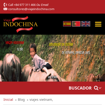
Call
+84 977 311 466
Ou Email
consultores@viajeindochina.com
BUSCADOR
Inicial
Blog
viajes vietnam,