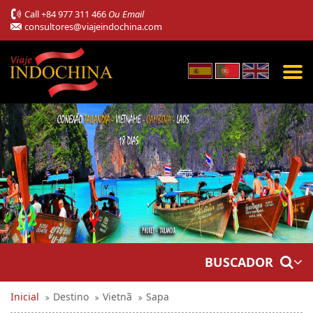
Call
+84 977 311 466
Ou Email
consultores@viajeindochina.com
BUSCADOR
Inicial
Destino
Vietnã
Sapa