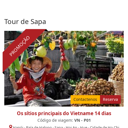
Tour de Sapa
PROMOÇÃO
Contactenos
Reserva
Os sítios principais do Vietname 14 dias
Código de viagem:
VN - P01
Hanói
-
Baía de Halong
-
Sapa
-
Hoi An
-
Hue
-
Cidade de Ho Chi