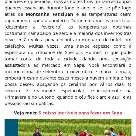
planícies empoeiradas, mas as noites frias tornam as roupas 
quentes essenciais durante todo o ano: o sol se põe logo 
atrás de 
Montanha Fansipan
 e as temperaturas caem 
rapidamente após o anoitecer. Durante os meses mais frios 
(dezembro a fevereiro), as temperaturas noturnas 
costumam cair abaixo de zero e a maioria dos invernos traz 
neve, então vale a pena encontrar um quarto de hotel com 
calefação. Muitas vezes, uma névoa espessa como a 
espessura do romance de Sherlock Holmes, o que pode 
tomar conta de toda a cidade, dando uma sensação 
assustadora ao mercado em Sapa. Você encontrará o 
melhor clima de setembro a novembro e março a maio, 
embora mesmo durante esses meses a nuvem úmida e fria 
possa descer, apagando os cenários por vários dias. O 
cenário é realmente espetacular, especialmente na 
Primavera e no Outono, quando o céu fica claro e azul, e as 
pessoas são simpáticas.
Veja mais: 
5 coisas incríveis para fazer em Sapa