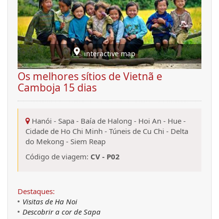
interactive map
Os melhores sítios de Vietnã e
Camboja 15 dias
Hanói
-
Sapa
-
Baía de Halong
-
Hoi An
-
Hue
-
Cidade de Ho Chi Minh
-
Túneis de Cu Chi
-
Delta
do Mekong
-
Siem Reap
Código de viagem:
CV - P02
Destaques:
Visitas de Ha Noi
Descobrir a cor de Sapa