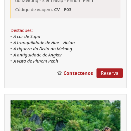
do Mekong
-
Siem Reap
-
Phnom Penh
Código de viagem:
CV - P03
Destaques:
A cor de Sapa
A tranquilidade de Hue – Hoian
A riqueza do Delta do Mekong
A antiguidade de Angkor
A vista de Phnom Penh
Contactenos
Reserva