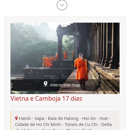
interactive map
Vietna e Camboja 17 dias
Hanói
-
Sapa
-
Baía de Halong
-
Hoi An
-
Hue
-
Cidade de Ho Chi Minh
-
Túneis de Cu Chi
-
Delta