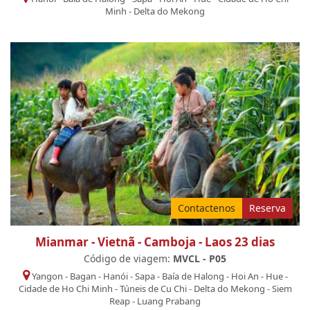
Minh
-
Delta do Mekong
Contactenos
Reserva
Mianmar - Vietnã - Camboja - Laos 23 dias
Código de viagem:
MVCL - P05
Yangon
-
Bagan
-
Hanói
-
Sapa
-
Baía de Halong
-
Hoi An
-
Hue
-
Cidade de Ho Chi Minh
-
Túneis de Cu Chi
-
Delta do Mekong
-
Siem
Reap
-
Luang Prabang