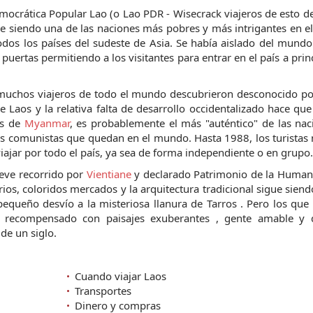
mocrática Popular Lao (o Lao PDR - Wisecrack viajeros de esto d
gue siendo una de las naciones más pobres y más intrigantes en e
odos los países del sudeste de Asia. Se había aislado del mundo
puertas permitiendo a los visitantes para entrar en el país a prin
 muchos viajeros de todo el mundo descubrieron desconocido po
 Laos y la relativa falta de desarrollo occidentalizado hace qu
as de
Myanmar
, es probablemente el más "auténtico" de las nac
s comunistas que quedan en el mundo. Hasta 1988, los turistas 
viajar por todo el país, ya sea de forma independiente o en grupo.
reve recorrido por
Vientiane
y declarado Patrimonio de la Human
os, coloridos mercados y la arquitectura tradicional sigue sien
pequeño desvío a la misteriosa llanura de Tarros . Pero los que
n recompensado con paisajes exuberantes , gente amable y d
de un siglo.
Cuando viajar Laos
Transportes
Dinero y compras