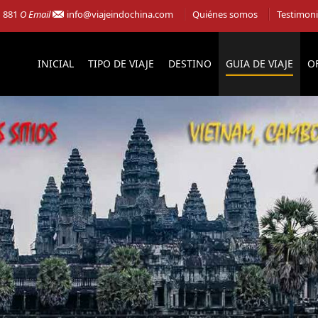
1 881
O Email
info@viajeindochina.com
Quiénes somos
Testimon
INICIAL
TIPO DE VIAJE
DESTINO
GUIA DE VIAJE
O