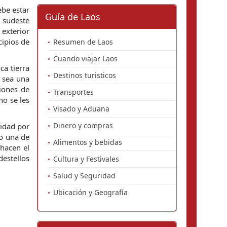
ebe estar
Guía de Laos
l sudeste
 exterior
cipios de
Resumen de Laos
Cuando viajar Laos
ca tierra
Destinos turisticos
e sea una
iones de
Transportes
no se les
Visado y Aduana
Dinero y compras
idad por
do una de
Alimentos y bebidas
 hacen el
estellos
Cultura y Festivales
Salud y Seguridad
Ubicación y Geografía