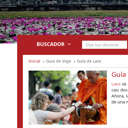
BUSCADOR
Inicial
Guia de Viaje
Guía de Laos
Guía
Laos
se 
casi dos
Ahora, l
de una 