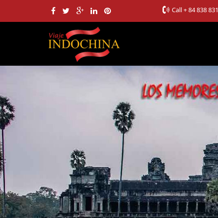
Call
+ 84 838 83