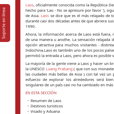
Laos
, oficialmente conocida como la República De
Soporte en lí­nea
hecho para 'Lao - No se apresure por favor '), si
de Asia.
Laos
se dice que es el más relajado de t
durante casi dos décadas antes de que abriera sus 
1990.
Ahora, la información acerca de Laos está fuera,
de una manera u anothe. La sensación relajada de
opción atractiva para muchos visitantes - distint
Indochina.Laos es también uno de los pocos paíse
permitió la entrada a Laos, pero ahora es posible 
La mayoría de la gente viene a Laos y hacer un b
la UNESCO
Luang Prabang
( que con sus monasteri
las ciudades más bellas de Asia ) con tal vez un 
esfuerzo de explorar los alrededores será bie
singulares de un país casi no ha cambiado en más 
EN ESTA SECCIÓN
Resumen de Laos
Destinos turisticos
Visado y Aduana