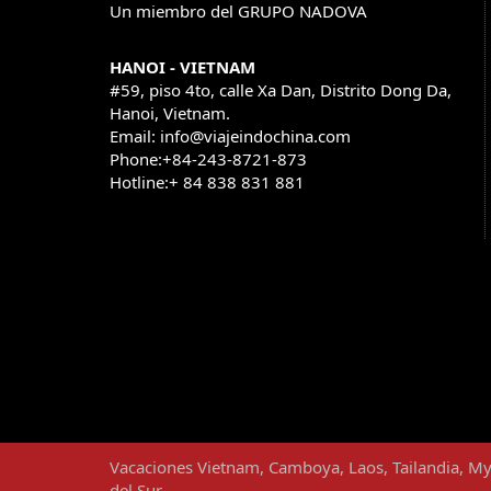
Un miembro del GRUPO NADOVA
HANOI - VIETNAM
#59, piso 4to, calle Xa Dan, Distrito Dong Da,
Hanoi, Vietnam.
Email: info@viajeindochina.com
Phone:+84-243-8721-873
Hotline:+ 84 838 831 881
OTROS PAISES
Vacaciones
Vietnam
,
Camboya
,
Laos
,
Tailandia
,
My
del Sur