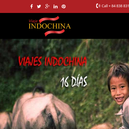
Call
+ 84 838 83