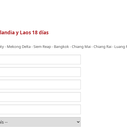
andia y Laos 18 días
ity
-
Mekong Delta
-
Siem Reap
-
Bangkok
-
Chiang Mai
-
Chiang Rai
-
Luang 