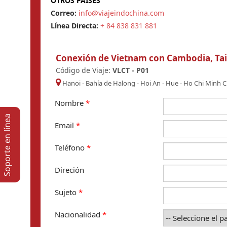
OTROS PAISES
Correo:
info@viajeindochina.com
Línea Directa:
+ 84 838 831 881
Conexión de Vietnam con Cambodia, Tail
Código de Viaje:
VLCT - P01
Hanoi
-
Bahía de Halong
-
Hoi An
-
Hue
-
Ho Chi Minh C
Nombre
*
Soporte en lí­nea
Email
*
Teléfono
*
Direción
Sujeto
*
Nacionalidad
*