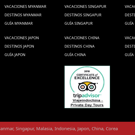
VACACIONES MYANMAR
VACACIONES SINGAPUR
VACA
DESTINOS MYANMAR
DESTINOS SINGAPUR
DEST
GUÍA MYANMAR
GUÍA SINGAPUR
GUÍA
VACACIONES JAPON
VACACIONES CHINA
VACA
DESTINOS JAPON
DESTINOS CHINA
DEST
GUÍA JAPON
GUÍA CHINA
GUÍA 
anmar
,
Singapur
,
Malasia
,
Indonesia
,
Japon
,
China
,
Corea