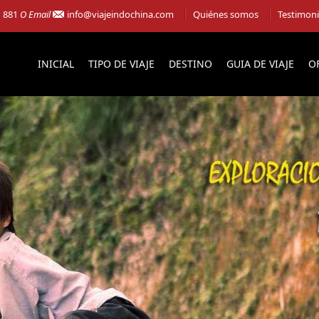
1 881
O Email
info@viajeindochina.com
Quiénes somos
Testimon
INICIAL
TIPO DE VIAJE
DESTINO
GUIA DE VIAJE
O