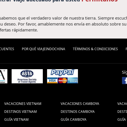
 sabemos que el verdadero valor de nuestra tierra. Siempre escu
u deseo. Por favor, amablemente nos envía en absoluto sobre su v
fertas rápidamente.
CUENTES
POR QUÉ VIAJEINDOCHINA
TÉRMINOS & CONDICIONES
Sí
VACACIONES VIETNAM
VACACIONES CAMBOYA
VACA
DESTINOS VIETNAM
DESTINOS CAMBOYA
DEST
GUÍA VIETNAM
GUÍA CAMBOYA
GUÍA