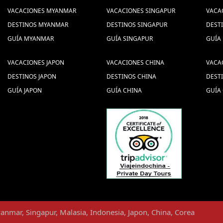
VACACIONES MYANMAR
VACACIONES SINGAPUR
VACA
DESTINOS MYANMAR
DESTINOS SINGAPUR
DEST
GUÍA MYANMAR
GUÍA SINGAPUR
GUÍA
VACACIONES JAPON
VACACIONES CHINA
VACA
DESTINOS JAPON
DESTINOS CHINA
DEST
GUÍA JAPON
GUÍA CHINA
GUÍA 
anmar
,
Singapur
,
Malasia
,
Indonesia
,
Japon
,
China
,
Corea