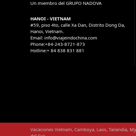
Un miembro del GRUPO NADOVA
HANOI - VIETNAM
#59, piso 4to, calle Xa Dan, Distrito Dong Da,
Hanoi, Vietnam.
Email: info@viajeindochina.com
Phone:+84-243-8721-873
Hotline:+ 84 838 831 881
OTROS PAISES
Vacaciones
Vietnam
,
Camboya
,
Laos
,
Tailandia
,
My
del Sur