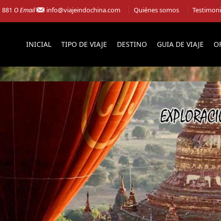
1 881
O Email
info@viajeindochina.com
Quiénes somos
Testimon
INICIAL
TIPO DE VIAJE
DESTINO
GUIA DE VIAJE
O