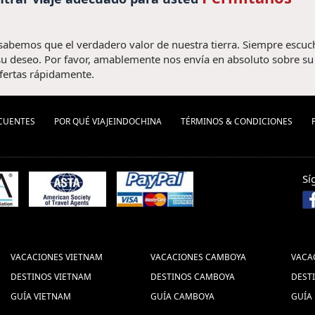
 sabemos que el verdadero valor de nuestra tierra. Siempre escu
u deseo. Por favor, amablemente nos envía en absoluto sobre su v
fertas rápidamente.
CUENTES
POR QUÉ VIAJEINDOCHINA
TÉRMINOS & CONDICIONES
Sí
VACACIONES VIETNAM
VACACIONES CAMBOYA
VACA
DESTINOS VIETNAM
DESTINOS CAMBOYA
DEST
GUÍA VIETNAM
GUÍA CAMBOYA
GUÍA