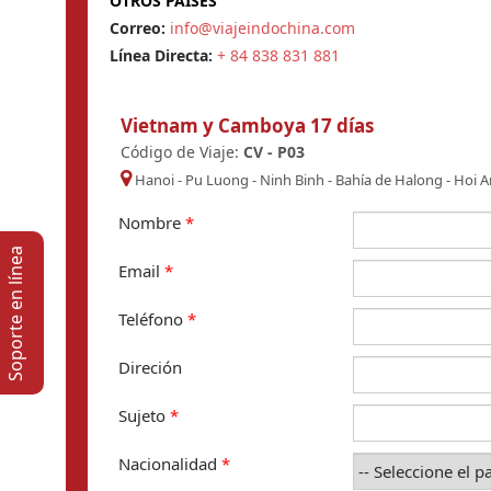
OTROS PAISES
Correo:
info@viajeindochina.com
Línea Directa:
+ 84 838 831 881
Vietnam y Camboya 17 días
Código de Viaje:
CV - P03
Hanoi
-
Pu Luong
-
Ninh Binh
-
Bahía de Halong
-
Hoi A
Nombre
*
Soporte en lí­nea
Email
*
Teléfono
*
Direción
Sujeto
*
Nacionalidad
*