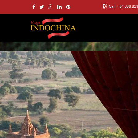
Call
+ 84 838 83