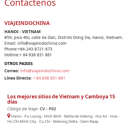
Contactenos
VIAJEINDOCHINA
HANOI - VIETNAM
#59, piso 4to, calle Xa Dan, Distrito Dong Da, Hanoi, Vietnam.
Email: info@viajeindochina.com
Phone:+84-243-8721-873
Hotline:+ 84 838 831 881
OTROS PAISES
Correo:
info@viajeindochina.com
Línea Directa:
+ 84 838 831 881
Los mejores sitios de Vietnam y Camboya 15
días
Código de Viaje:
CV - P02
Hanoi
-
Pu Luong
-
Ninh Binh
-
Bahía de Halong
-
Hoi An
-
Hue
-
Ho Chi Minh City
-
Cu Chi
-
Mekong Delta
-
Siem Reap