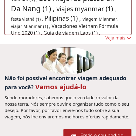
Da Nang (1) ,
viajes myanmar (1) ,
Pilipinas (1) ,
festa vietnã (1) ,
viagem Mianmar,
Vacaciones Vietnam Fórmula
viajar Mianmar (1) ,
Uno 2020 (1) ,
Guia de viagem Laos (1) ,
Veja mais
Excursões em Laos (10) ,
Férias em Camboja (1) ,
viajes a myanmar (1) ,
Férias Myanmar (1) ,
viajar Mianmar
Viagens à Tailândia, Viagem à
(1) ,
Tailândia, Férias na Tâilandia, Férias na
Tailândia, Viaja à Tailândia, Visitar à
Não foi possível encontrar viagem adequado
Tailândia, Viagem em família Tailândia,
Vamos ajudá-lo
para você?
Excurcoes Tailândia, Turismo na
Tailândia, Viagem barata à Tailândia,
Sendo moradores, sabemos que o verdadeiro valor da
nossa terra. Nós sempre ouvir e organizar tudo como o seu
Férias Camboja (5)
Pacotes de viag (1) ,
desejo. Por favor, por favor envie-nos tudo sobre a sua
,
viagem
viagem, nós lhe enviaremos melhores ofertas rapidamente.
Tours privados en Vietnam (1) ,
Camboja (1) ,
Bahia de
familiar no Vietnã (1) ,
Halong (1) ,
Envie o seu pedido