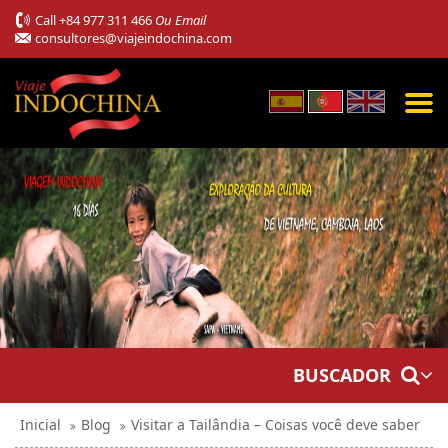
Call
+84 977 311 466
Ou Email
consultores@viajeindochina.com
BUSCADOR
Inicial
Blog
Visitar a Tailândia – Coisas você deve saber