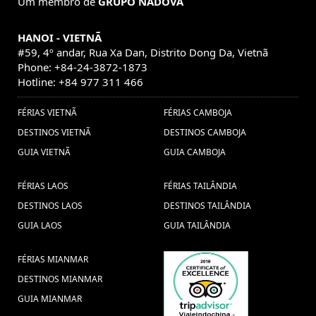
Um membro de
GRUPO NADOVA
Pacotes de viagens Laos, Pacote de viagem ao Laos, Descubrir
Ferias no
o Laos, (1) ,
Trajes tradicionais Indochina (1) ,
HANOI - VIETNÃ
Visitar a Vietnam (1) ,
Camboja (7) ,
viajes
#59, 4º andar, Rua Xa Dan, Distrito Dong Da, Vietnã
camboya (1) ,
viaje combinado por Vietnam y Tailandia (1) ,
Phone: +84-24-3872-1873
vacaciones myanmar
Hotline: +84 977 311 466
Ferias no Vietname (7) ,
(1) ,
Viajes privado a
agencia de viajes vietnam (1) ,
FÉRIAS VIETNÃ
FÉRIAS CAMBOJA
Vietnam
Camboya (1) ,
Travel to Laos (1) ,
DESTINOS VIETNÃ
DESTINOS CAMBOJA
Alimentos (1) ,
ciudad de Ho Chi Minh,
GUIA VIETNÃ
GUIA CAMBOJA
Mekong delta, Sur de Vietnam, tuneles
de Cu chi, Vacaciones Vietnam, viajar
FÉRIAS LAOS
FÉRIAS TAILÂNDIA
vietnam, Viajes Vietnam, (1) ,
DESTINOS LAOS
DESTINOS TAILÂNDIA
costumbres de
Descubrir
GUIA LAOS
GUIA TAILÂNDIA
guia de vietname (1) ,
vietnam (1) ,
Camboya (1) ,
Viajes a Sudeste Asiático (1) ,
FÉRIAS MIANMAR
tradicional de vietnam (1) ,
Viaje en
DESTINOS MIANMAR
familia a Camboya (1) ,
cultura vietname
GUIA MIANMAR
Consejos viaje a Laos (1) ,
(1) ,
Phuket (1) ,